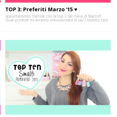
TOP 3: Preferiti Marzo ’15 ♥
Appuntamento mensile con la top 3 del mese di Marzo!!!
Quali prodotti mi avranno entusiasmata di piu'? Aspetto tanti
commentini, pareri e opinioni e vi aspetto su tutti gli altri
social!!! :) Baci ♥ Elena ✒ ♥ Vieni a trovarmi sul Canale Youtube:
http://goo.gl/Z7frEm ✒ ♥ Facebook:
http://www.facebook.com/EnglishRoseMakeUp ✒ ♥ Instagram:
http://instagram.com/eleninayo18 ✒ ♥ Il mio blog:
http://englishroseaddicted.com/ ✒ ♥ Twitter: [']