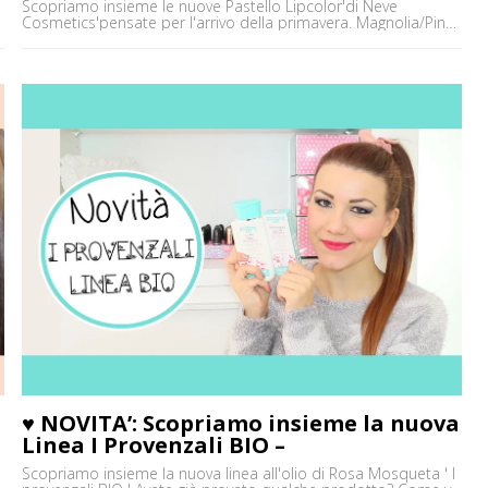
Scopriamo insieme le nuove Pastello Lipcolor'di Neve
Cosmetics'pensate per l'arrivo della primavera. Magnolia/Pink
ed Orchidea/Cerise sono vegetariane e vegane, prive di
petrolati, parabeni e siliconi e debutteranno il 25 febbraio
su'www.nevecosmetics.it Aspetto tanti commentini, pareri e
opinioni e vi aspetto su tutti gli altri social!!! :) Baci'' Elena ' '
'Vieni a trovarmi sul'Canale Youtube:'http://goo.gl/Z7frEm [']
♥ NOVITA’: Scopriamo insieme la nuova
Linea I Provenzali BIO –
Scopriamo insieme la nuova linea all'olio di Rosa Mosqueta ' I