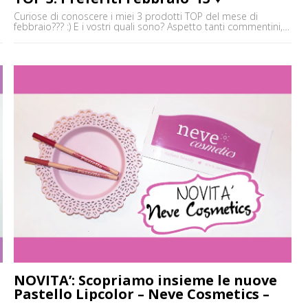
Curiose di conoscere i miei 3 prodotti TOP del mese di
febbraio??? :) E i vostri quali sono? Aspetto tanti commentini,
pareri e opinioni e vi aspetto su tutti gli altri social!!! :) Baci ♥
Elena ✒ ♥ Vieni a trovarmi sul Canale Youtube:
http://goo.gl/Z7frEm ✒ ♥ Facebook:
http://www.facebook.com/EnglishRoseMakeUp ✒ ♥ Instagram:
http://instagram.com/eleninayo18 ✒ ♥ Il mio blog:
http://englishroseaddicted.com/ ✒ ♥ Twitter: [']
NOVITA’: Scopriamo insieme le nuove
Pastello Lipcolor – Neve Cosmetics –