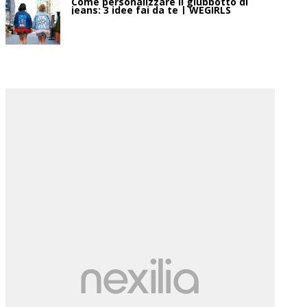
Come personalizzare il giubbotto di
jeans: 3 idee fai da te | WEGIRLS