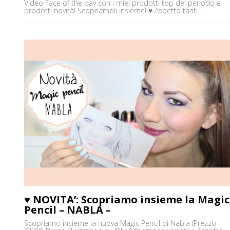
Video Face of the day con i miei prodotti top del periodo e
prodotti novità! Scopriamoli insieme! ♥ Aspetto tanti
commentini, pareri e opinioni e vi aspetto su tutti gli altri
social!!! :) Baci ♥ Elena ✒ ♥ Vieni a trovarmi sul Canale Youtube:
http://goo.gl/Z7frEm ✒ ♥ Facebook:
http://www.facebook.com/EnglishRoseMakeUp ✒ ♥ Instagram:
http://instagram.com/eleninayo18 ✒ ♥ Il mio blog:
http://englishroseaddicted.com/ ✒ ♥ Twitter: [']
♥ NOVITA’: Scopriamo insieme la Magic
Pencil – NABLA –
Scopriamo insieme la nuova Magic Pencil di Nabla (Prezzo