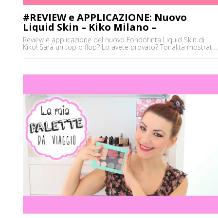
#REVIEW e APPLICAZIONE: Nuovo
Liquid Skin – Kiko Milano –
Review e applicazione del nuovo Fondotinta Liquid Skin di
Kiko! Sarà un top o flop? Lo avete provato? Tonalità mostrata:
cool rose 20 ' Costo 18,90€ Aspetto tanti commentini, pareri e
opinioni e vi aspetto su tutti gli altri social!!! :) Baci ♥ Elena ✒ ♥
Vieni a trovarmi sul Canale Youtube: http://goo.gl/Z7frEm ✒ ♥
Facebook: [']