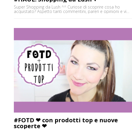
Super Shopping da Lush ^^ Curiose di scoprire cosa ho
acquistato? Aspetto tanti commentini, pareri e opinioni e vi
aspetto su tutti gli altri social!!! :) Baci ♥ Elena ✒ ♥ Guarda il
Video Test BIG Lush ✒ ♥ Vieni a trovarmi sul Canale Youtube:
http://goo.gl/Z7frEm ✒ ♥ Facebook:
http://www.facebook.com/EnglishRoseMakeUp ✒ ♥ Instagram:
http://instagram.com/eleninayo18 ✒ ♥ Il mio blog:
http://englishroseaddicted.com/ [']
#FOTD ❤ con prodotti top e nuove
scoperte ❤