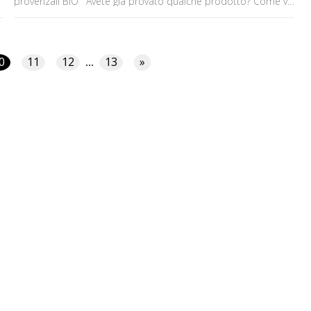
provenzali BIO ' Avete già provato qualche prodotto? Come vi
state trovando? Aspetto tanti commentini, pareri e opinioni e
vi aspetto su tutti gli altri social!!! :) Baci ♥ Elena ✒ ♥ Vieni a
trovarmi sul Canale Youtube: http://goo.gl/Z7frEm ✒ ♥
Facebook: http://www.facebook.com/EnglishRoseMakeUp ✒ ♥
Instagram: http://instagram.com/eleninayo18 ✒ ♥ Il [']
0
11
12
13
»
...