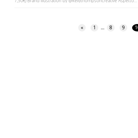
7,50€) Brand illustration by @kellythompsoncreative Aspetto
tanti commentini, pareri e opinioni e vi aspetto su tutti gli altri
social!!! :) Baci ♥ Elena ✒ ♥ Vieni a trovarmi sul Canale Youtube:
http://goo.gl/Z7frEm ✒ ♥ Facebook:
http://www.facebook.com/EnglishRoseMakeUp ✒ ♥ Instagram:
http://instagram.com/eleninayo18 ✒ ♥ Il mio blog:
«
1
8
9
1
...
http://englishroseaddicted.com/ ✒ ♥ Twitter:
https://twitter.com/eleninayo18 Per contatti:
elenapiga@gmail.com