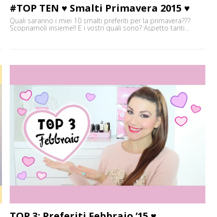
#TOP TEN ♥ Smalti Primavera 2015 ♥
Quali saranno i miei 10 smalti preferiti per la primavera???
Scopriamoli insieme!! E i vostri quali sono? Aspetto tanti
commentini, pareri e opinioni e vi aspetto su tutti gli altri
social!!! :) Baci ♥ Elena ✒ ♥ Vieni a trovarmi sul Canale Youtube:
'
http://goo.gl/Z7frEm ✒ ♥ Facebook:
http://www.facebook.com/EnglishRoseMakeUp ✒ ♥ Instagram:
http://instagram.com/eleninayo18 ✒ ♥ Il mio blog:
http://englishroseaddicted.com/ ✒ ♥ Twitter: [']
TOP 3: Preferiti Febbraio ’15 ♥