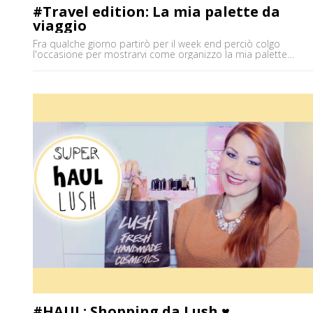
#Travel edition: La mia palette da
viaggio
Fra qualche giorno partirò per il week end perciò colgo
l'occasione per mostrarvi come organizzo la mia palette
makeup da viaggio! E voi? Cosa portate in viaggio in genere? :) 
Palette Liberty Pastel mint // NABLA // http://goo.gl/B0t1py e
Palette Liberty Strawberry ice // NABLA // http://goo.gl/GCqfBq
' Prodotti citati: Blush Breezy, Mac // Terra Delice de [']
#HAUL: Shopping da Lush ♥