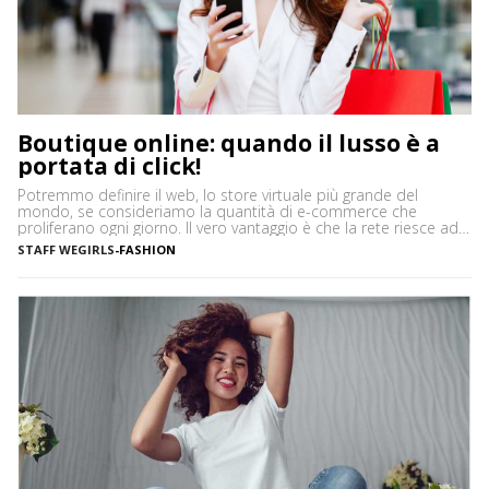
Boutique online: quando il lusso è a
portata di click!
Potremmo definire il web, lo store virtuale più grande del
mondo, se consideriamo la quantità di e-commerce che
proliferano ogni giorno. Il vero vantaggio è che la rete riesce ad
accontentare proprio tutti, anche quando si parla di beni di
STAFF WEGIRLS
-
FASHION
pregio. Se da un lato ci sono, infatti, quelli che si affidano ad
internet per […]