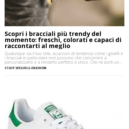
Scopri i bracciali più trendy del
momento: freschi, colorati e capaci di
raccontarti al meglio
Qualunque sia il tuo stile, accessori di tendenza come i gioielli e
i bracciali in particolare non possono che concorrere a
personalizzarlo e a renderlo perfetto e unico. Che ne porti uno
solo, importante o minimale, o ti piaccia mostrarne una serie,
STAFF WEGIRLS
-
FASHION
ciascuno con il proprio significato e valore, i bracciali sono
davvero irrinunciabili in […]