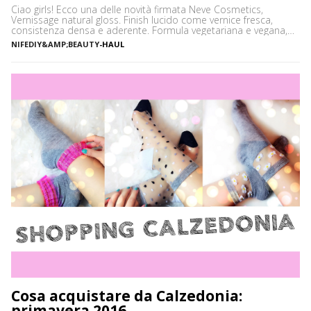
Ciao girls! Ecco una delle novità firmata Neve Cosmetics,
Vernissage natural gloss. Finish lucido come vernice fresca,
consistenza densa e aderente. Formula vegetariana e vegana,
arricchita di olio di noci di macadamia ed estratto di
NIFEDIY&AMP;BEAUTY
-
HAUL
melograno. Senza petrolati, parabeni né siliconi. Sono 10 gloss,
ma oggi vi mostro solo le 3 colorazioni che mi sono state
gentilmente inviate dall’azienda. […]
Cosa acquistare da Calzedonia:
primavera 2016