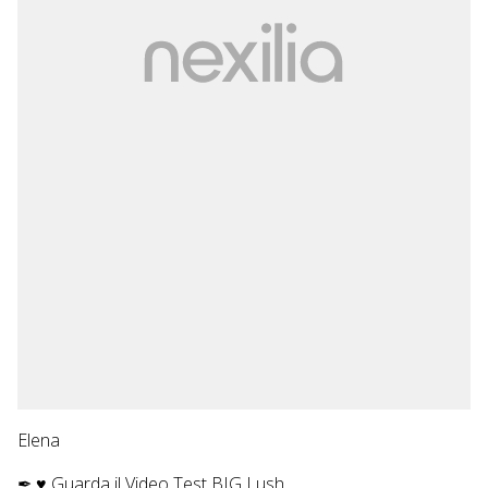
Elena
✒ ♥
Guarda il Video Test BIG Lush