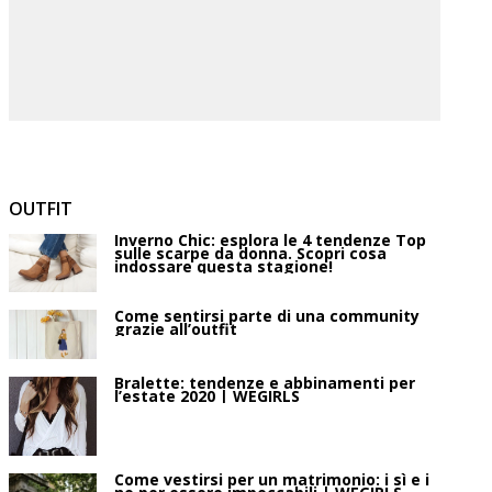
OUTFIT
Inverno Chic: esplora le 4 tendenze Top
sulle scarpe da donna. Scopri cosa
indossare questa stagione!
Come sentirsi parte di una community
grazie all’outfit
Bralette: tendenze e abbinamenti per
l’estate 2020 | WEGIRLS
Come vestirsi per un matrimonio: i sì e i