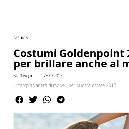
FASHION
Costumi Goldenpoint 20
per brillare anche al 
Staff wegirls
27/04/2017
Un’ampia varietà di modelli per questa estate 2017!