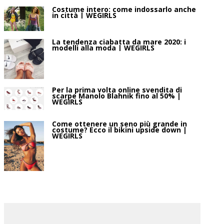
Costume intero: come indossarlo anche
in città | WEGIRLS
La tendenza ciabatta da mare 2020: i
modelli alla moda | WEGIRLS
Per la prima volta online svendita di
scarpe Manolo Blahnik fino al 50% |
WEGIRLS
Come ottenere un seno più grande in
costume? Ecco il bikini upside down |
WEGIRLS