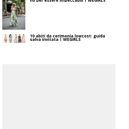
no per essere impeccabili | WEGIRLS
10 abiti da cerimonia lowcost: guida
salva invitata | WEGIRLS