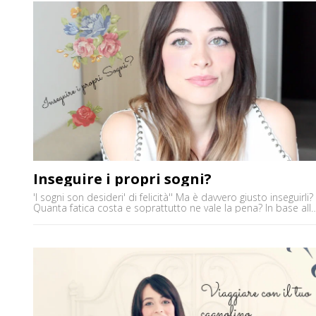
Inseguire i propri sogni?
'I sogni son desideri' di felicità'' Ma è davvero giusto inseguirli?
Quanta fatica costa e soprattutto ne vale la pena? In base all
mie esperienze parlo con voi dei sogni che noi tutti possiamo
avere, in ambito lavorativo, personale.. Parola d'ordine: No
Rimpianti. Fatemi sapere cosa ne pensate voi. Un abbraccio.