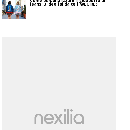
Come personalizzare il giubbotto di
jeans: 3 idee fai da te | WEGIRLS