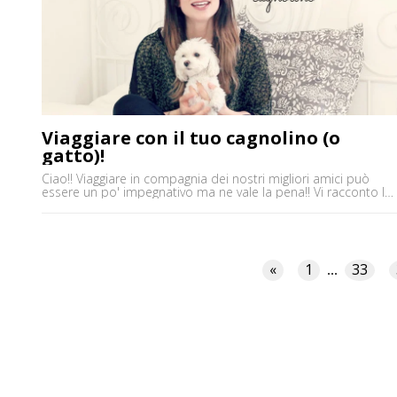
Viaggiare con il tuo cagnolino (o
gatto)!
Ciao!! Viaggiare in compagnia dei nostri migliori amici può
essere un po' impegnativo ma ne vale la pena!! Vi racconto la
mia esperienza, che tipo di trasportino uso, le norme generali
e qualche piccola cosa che Moki gradisce e porto per lui :)
Fatemi sapere se anche voi viaggiate con i vostri amici e come
[']
«
1
33
...