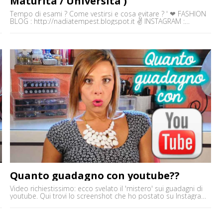
Maturità / Università )
Tempo di esami ? Come vestirsi e cosa evitare ? ' ❤ FASHION
BLOG : http://nadiatempest.blogspot.it ✌ INSTAGRAM :
@nadiatempest ✿ FACEBOOK :-)
http://www.facebook.com/nadiatempest01 ' Contatti :
nadiatempest@gmail.com
Quanto guadagno con youtube??
Video richiestissimo: ecco svelato il 'mistero' sui guadagni di
youtube. Qui trovi lo screenshot che ho postato su Instagram:
http://instagram.com/p/nsuecYRHOd/?modal=true '