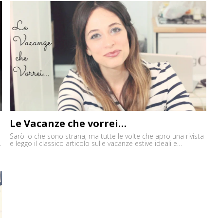
Le Vacanze che vorrei…
Sarò io che sono strana, ma tutte le volte che apro una rivista
e leggo il classico articolo sulle vacanze estive ideali e
e
consigliate, mi ritrovo a pensare che alcune di quelle suggerite
io non le farei mai' Probabilmente non tutti abbiamo la stessa
idea di relax e divertimento! Comunque in questo video faccio
due [']