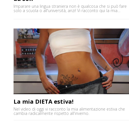
Imparare una lingua straniera non è qualcosa che si può fare
solo a scuola o all'università, anzi! Vi racconto qui la mia
esperienza con l'inglese e lo spagnolo. Ho studiato entrambe
le lingue sia al liceo che all'università, ma solo dopo essermi
laureata, forse, ho cominciato a capire davvero come far
diventare queste due lingue [']
La mia DIETA estiva!
Nel video di oggi vi racconto la mia alimentazione estiva che
cambia radicalmente rispetto all'inverno.