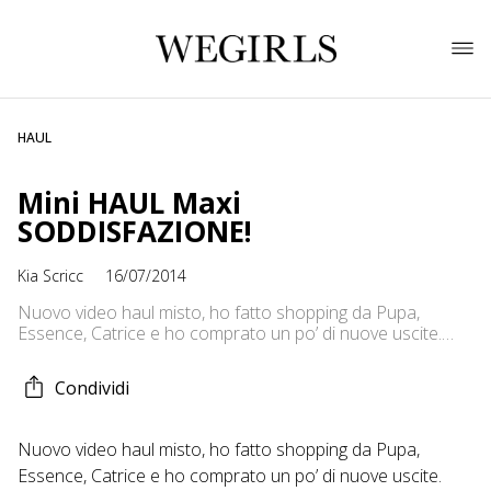
HAUL
Mini HAUL Maxi
SODDISFAZIONE!
Kia Scricc
16/07/2014
Nuovo video haul misto, ho fatto shopping da Pupa,
Essence, Catrice e ho comprato un po’ di nuove uscite.
Non sono tantissime cose ma sono davvero soddisfatta di
quello che ho comprato infatti aspettavo con ansia di farvi
Condividi
il video per poi provare ad utilizzare tutto. Se ci sono
prodotti che vi attirano e vorreste […]
Nuovo video haul misto, ho fatto shopping da Pupa,
Essence, Catrice e ho comprato un po’ di nuove uscite.