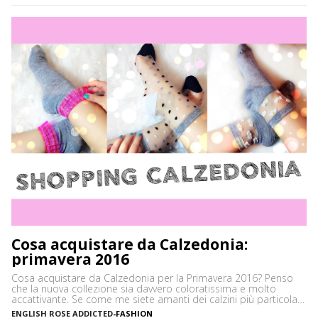
ma oggi vi mostro solo le 3 colorazioni che mi sono state
gentilmente inviate dall’azienda. […]
Cosa acquistare da Calzedonia:
primavera 2016
Cosa acquistare da Calzedonia per la Primavera 2016? Penso
che la nuova collezione sia davvero coloratissima e molto
accattivante. Se come me siete amanti dei calzini più particolari,
colorati e sfiziosi nel video vi mostro i modelli che ho acquistato
ENGLISH ROSE ADDICTED
-
FASHION