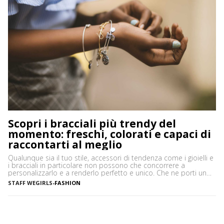
Scopri i bracciali più trendy del
momento: freschi, colorati e capaci di
raccontarti al meglio
Qualunque sia il tuo stile, accessori di tendenza come i gioielli e
i bracciali in particolare non possono che concorrere a
personalizzarlo e a renderlo perfetto e unico. Che ne porti uno
solo, importante o minimale, o ti piaccia mostrarne una serie,
STAFF WEGIRLS
-
FASHION
ciascuno con il proprio significato e valore, i bracciali sono
davvero irrinunciabili in […]