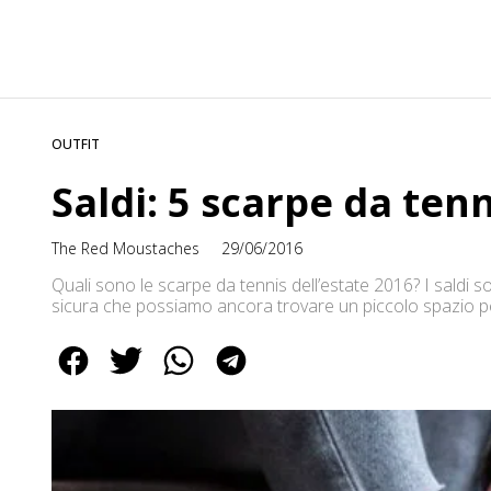
OUTFIT
Saldi: 5 scarpe da tenn
The Red Moustaches
29/06/2016
Quali sono le scarpe da tennis dell’estate 2016? I saldi s
sicura che possiamo ancora trovare un piccolo spazio pe
colorate: dalle nike cortez alle reebok – due modelli celebr