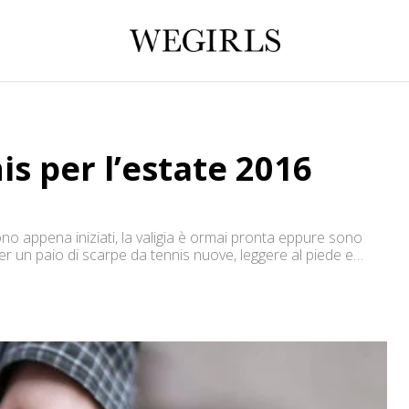
is per l’estate 2016
ono appena iniziati, la valigia è ormai pronta eppure sono
r un paio di scarpe da tennis nuove, leggere al piede e
i negli anni’ 80 e tornati […]