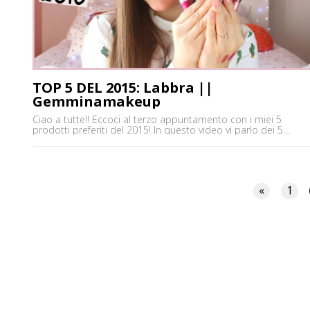
TOP 5 DEL 2015: Labbra ||
Gemminamakeup
Ciao a tutte!! Eccoci al terzo appuntamento con i miei 5
prodotti preferiti del 2015! In questo video vi parlo dei 5
prodotti per le labbra che ho amato di più in questo anno
appena finito! E i vostri quali sono stati?? Potete trovarmi
anche su ♥YOUTUBE
https://www.youtube.com/user/gemminamakeup ♥INSTAGRA
http://www.instagram.com/gemminafrancy ♥BUSINESS MAIL
«
1
gemminamakeup@virgilio.it ♥FACEBOOK
https://www.facebook.com/gemminamakeupofficial/