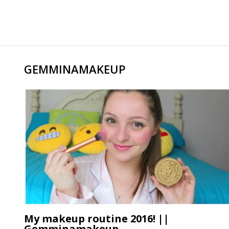
GEMMINAMAKEUP
My makeup routine 2016! ||
Gemminamakeup