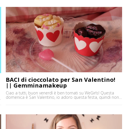
M
gemminamakeup@virgilio.it ♥FACEBOOK
https://www.facebook.com/gemminamakeupofficial/
BACI di cioccolato per San Valentino!
|
|| Gemminamakeup
Ciao a tutti, buon venerdì è ben tornati su WeGirls! Questa
domenica è San Valentino, io adoro questa festa, quindi non
potevo perdere l'occasione di farvi un video dedicato a
questa ricorrenza! In specifico vi mostro come ho realizzato
o
dei cioccolatini a forma di bocca ( voi potete farli anche
quadrati utilizzando lo stampino per [']
M