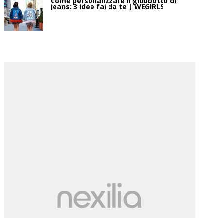
Come personalizzare il giubbotto di
jeans: 3 idee fai da te | WEGIRLS