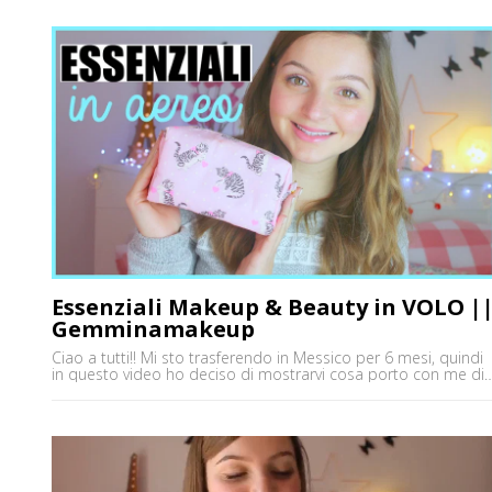
https://www.youtube.com/user/gemminamakeup ♥INSTAGRA
http://www.instagram.com/gemminafrancy ♥BUSINESS MAIL
gemminamakeup@virgilio.it ♥FACEBOOK
https://www.facebook.com/gemminamakeupofficial/
Essenziali Makeup & Beauty in VOLO |
Gemminamakeup
Ciao a tutti!! Mi sto trasferendo in Messico per 6 mesi, quindi
in questo video ho deciso di mostrarvi cosa porto con me di
makeup e beauty in aereo! Sul mio canale youtube invece
trovate la mia makeup bag con tutti i trucchi che sto portand
in Messico! Potete trovarmi anche su ♥YOUTUBE
https://www.youtube.com/user/gemminamakeup ♥INSTAGRA
[']