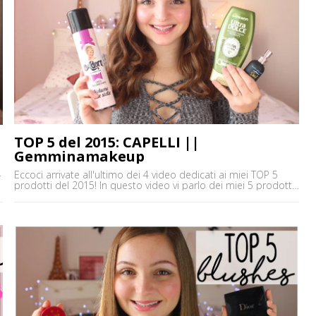
TOP 5 del 2015: CAPELLI ||
Gemminamakeup
Eccoci arrivate all'ultimo dei 4 video dedicati ai miei TOP 5
prodotti del 2015! In questo video vi parlo dei miei 5 prodotti
preferiti del 2015 per quanto riguarda la categoria CAPELLI,
ma in precedenza abbiamo anche parlato di MASCARA,
M
BLUSHES e PRODOTTI LABBRA, quindi se ve li siete persi cosa
aspettate? Li trovate tutti [']