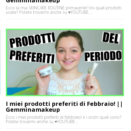
Gemminamakeup
Ecco la mia SKINCARE ROUTINE primaverile! Voi quali prodotti
usate? Potete trovarmi anche su ♥YOUTUBE
https://www.youtube.com/user/gemminamakeup ♥INSTAGRAM
M
http://www.instagram.com/gemminafrancy ♥BUSINESS MAIL
gemminamakeup@virgilio.it ♥FACEBOOK
https://www.facebook.com/gemminamakeupofficial/
I miei prodotti preferiti di Febbraio! ||
Gemminamakeup
Ecco i miei prodotti preferiti di febbraio! e i vostri quali sono?
Potete trovarmi anche su ♥YOUTUBE
https://www.youtube.com/user/gemminamakeup ♥INSTAGRAM
http://www.instagram.com/gemminafrancy ♥BUSINESS MAIL