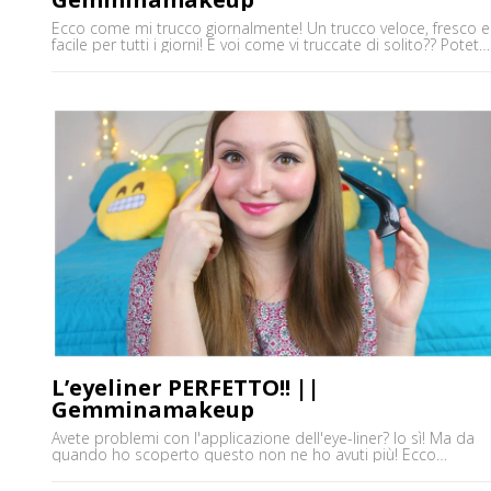
Ecco come mi trucco giornalmente! Un trucco veloce, fresco e
facile per tutti i giorni! E voi come vi truccate di solito?? Potete
trovarmi anche su ♥YOUTUBE
https://www.youtube.com/user/gemminamakeup ♥INSTAGRA
http://www.instagram.com/gemminafrancy ♥BUSINESS MAIL
gemminamakeup@virgilio.it ♥FACEBOOK
https://www.facebook.com/gemminamakeupofficial/
L’eyeliner PERFETTO!! ||
Gemminamakeup
Avete problemi con l'applicazione dell'eye-liner? Io sì! Ma da
quando ho scoperto questo non ne ho avuti più! Ecco
l'eyeliner perfetto! The curve liner della NYX! Applichiamolo
insieme! Potete trovarmi anche su ♥YOUTUBE