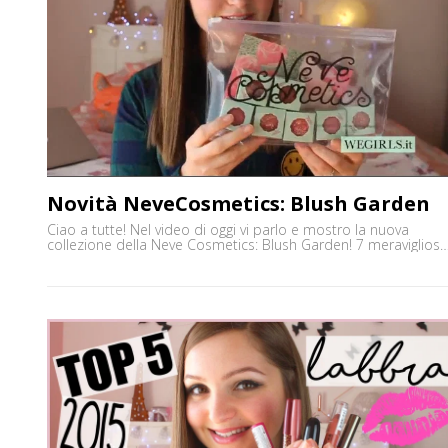
Novità NeveCosmetics: Blush Garden
Ciao a tutte! Nel video di oggi vi parlo e mostro la nuova
collezione della Neve Cosmetics: Blush Garden! 7 meravigliosi
blushes in crema interamente vegani, uno per ogni giorno
della settimana! Perfetti per un regalo di San Valentino a
un'amica o..a voi stesse! Potete trovarmi anche su ♥YOUTUBE
https://www.youtube.com/user/gemminamakeup ♥INSTAGRA
http://www.instagram.com/gemminafrancy ♥BUSINESS MAIL
gemminamakeup@virgilio.it [']