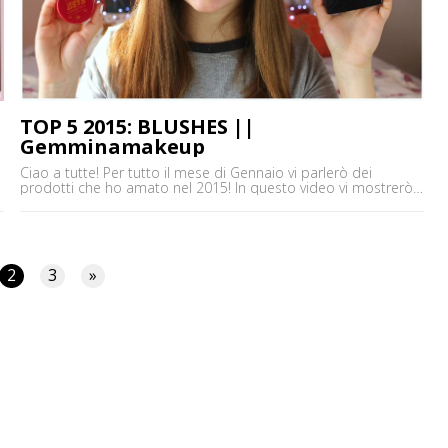
TOP 5 2015: BLUSHES ||
Gemminamakeup
Ciao a tutte! Per tutto il mese di Gennaio vi parlerò dei
prodotti che ho amato nel 2015! In questo video vi mostrerò i
TOP 5 BLUSHES, nel video precedente vi ho mostrato i TOP 5
MASCARA, nei prossimi parleremo anche di prodotti labbra,
per capelli, ecc. E fatemi sapere di quali categorie vorreste che
M
[']
2
3
»