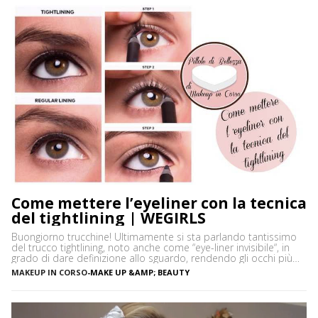
Come mettere l’eyeliner con la tecnica
del tightlining | WEGIRLS
Buongiorno trucchine! Ultimamente si sta parlando tantissimo
del trucco tightlining, noto anche come “eye-liner invisibile“, in
grado di dare definizione allo sguardo, rendendo gli occhi più
espressivi e le ciglia più folte. Ma di cosa si tratta precisamente?
MAKEUP IN CORSO
-
MAKE UP &AMP; BEAUTY
Vediamo insieme cos’è tightlining e come farlo senza rischiare di
sbagliare. Cos’è il tightlining La tecnica del tightlining […]