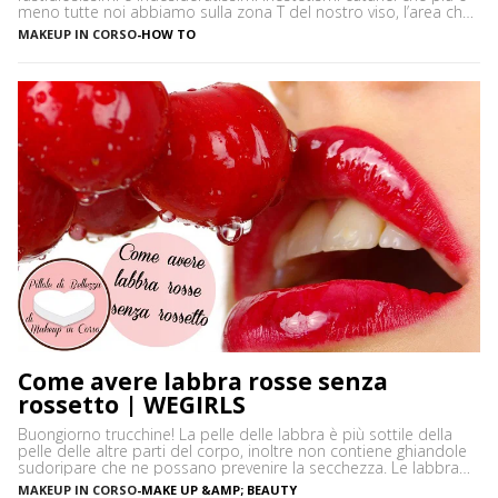
meno tutte noi abbiamo sulla zona T del nostro viso, l’area che
è più spesso vittima di impurità e alterazioni del pH della pelle,
MAKEUP IN CORSO
-
HOW TO
soprattutto se si ha la pelle grassa e non si usano prodotti
neutri. Certamente […]
Come avere labbra rosse senza
rossetto | WEGIRLS
Buongiorno trucchine! La pelle delle labbra è più sottile della
pelle delle altre parti del corpo, inoltre non contiene ghiandole
sudoripare che ne possano prevenire la secchezza. Le labbra
sono sensibili alle aggressioni ambientali e spesso possono
MAKEUP IN CORSO
-
MAKE UP &AMP; BEAUTY