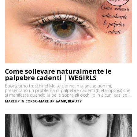
Come sollevare naturalmente le
palpebre cadenti | WEGIRLS
Buongiorno trucchine! Molte donne, ma anche uomini,
presentano un problema di palpebre cadenti (blefaroptosi) che
si manifesta quando la pelle sopra gli occhi (o in alcuni casi solo
uno) cede e scende a coprire una parte del bulbo. Questo
MAKEUP IN CORSO
-
MAKE UP &AMP; BEAUTY
problema , spesso, non è solo puramente estetico, oltre che
fastidioso, ma può affaticare i muscoli […]