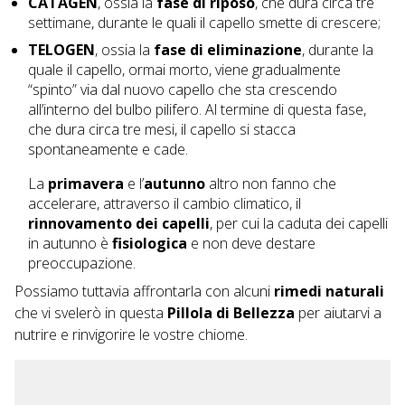
CATAGEN
, ossia la
fase di riposo
, che dura circa tre
settimane, durante le quali il capello smette di crescere;
TELOGEN
, ossia la
fase di eliminazione
, durante la
quale il capello, ormai morto, viene gradualmente
“spinto” via dal nuovo capello che sta crescendo
all’interno del bulbo pilifero. Al termine di questa fase,
che dura circa tre mesi, il capello si stacca
spontaneamente e cade.
La
primavera
e l’
autunno
altro non fanno che
accelerare, attraverso il cambio climatico, il
rinnovamento dei capelli
, per cui la caduta dei capelli
in autunno è
fisiologica
e non deve destare
preoccupazione.
Possiamo tuttavia affrontarla con alcuni
rimedi naturali
che vi svelerò in questa
Pillola di Bellezza
per aiutarvi a
nutrire e rinvigorire le vostre chiome.