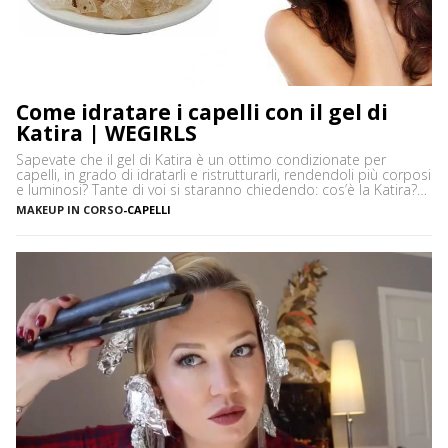
Come idratare i capelli con il gel di
Katira | WEGIRLS
Sapevate che il gel di Katira è un ottimo condizionate per
capelli, in grado di idratarli e ristrutturarli, rendendoli più corposi
e luminosi? Tante di voi si staranno chiedendo: cos’è la Katira?
La Katira o Gomma Adragante è una resina gelificante naturale
MAKEUP IN CORSO
-
CAPELLI
ottenuta dalla linfa essiccata di Astragalus gummifer, un piccolo
albero che cresce prevalentemente […]