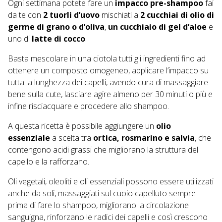
Ogni settimana potete fare un
impacco pre-shampoo
fai
da te con
2 tuorli d’uovo
mischiati a
2 cucchiai di olio di
germe di grano o d’oliva
,
un cucchiaio di gel d’aloe
e
uno di
latte di cocco
.
Basta mescolare in una ciotola tutti gli ingredienti fino ad
ottenere un composto omogeneo, applicare l’impacco su
tutta la lunghezza dei capelli, avendo cura di massaggiare
bene sulla cute, lasciare agire almeno per 30 minuti o più e
infine risciacquare e procedere allo shampoo.
A questa ricetta è possibile aggiungere un
olio
essenziale
a scelta tra
ortica, rosmarino e salvia
, che
contengono acidi grassi che migliorano la struttura del
capello e la rafforzano.
Oli vegetali, oleoliti e oli essenziali possono essere utilizzati
anche da soli, massaggiati sul cuoio capelluto sempre
prima di fare lo shampoo, migliorano la circolazione
sanguigna, rinforzano le radici dei capelli e così crescono