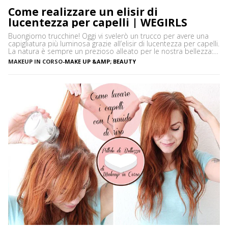
Come realizzare un elisir di
lucentezza per capelli | WEGIRLS
Buongiorno trucchine! Oggi vi svelerò un trucco per avere una
capigliatura più luminosa grazie all’elisir di lucentezza per capelli.
La natura è sempre un prezioso alleato per le nostra bellezza:
ogni pianta, ogni fiore e ogni erba contiene elementi preziosi
MAKEUP IN CORSO
-
MAKE UP &AMP; BEAUTY
dalle innumerevoli proprietà benefiche per la nostra pelle e i
nostri capelli. In particolare esistono tutta una […]