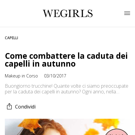
CAPELLI
Come combattere la caduta dei
capelli in autunno
Makeup in Corso
03/10/2017
Buongiorno trucchine! Quante volte ci siamo preoccupate
per la caduta dei capelli in autunno? Ogni anno, nella
stagione autunnale, ci attende il famoso “periodo delle
castagne” durante il quale si verifica una massiccia caduta
Condividi
dei capelli, ma si tratta di un fenomeno del tutto naturale,
coerente con i ritmi della natura: come gli alberi perdono le
[…]