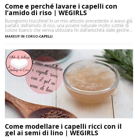
Come e perché lavare i capelli con
l’amido di riso | WEGIRLS
Buongiorno trucchine! In un mio articolo precedente vi avevo già
parlato dell’amido di riso, una povere naturale molto sottile di
colore bianco che veniva utilizzata fin dall’antichità dalle geishe,
in Giappone, per la cura e la bellezza non solo della pelle ma
MAKEUP IN CORSO
-
CAPELLI
anche dei capelli. Vi avevo spiegato come realizzare una cipria
opacizzante naturale ma in […]
Come modellare i capelli ricci con il
gel ai semi di lino | WEGIRLS