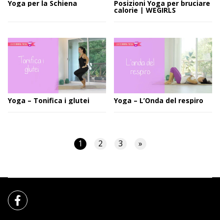
Yoga per la Schiena
Posizioni Yoga per bruciare
calorie | WEGIRLS
Yoga – Tonifica i glutei
Yoga – L’Onda del respiro
1
2
3
»