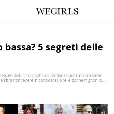
 bassa? 5 segreti delle
eguito dell’ultimo post sulle tendenze autunno: tra stivali
a sembra non tenere in considerazione le donne mignon, cui
? Ho selezionato per voi alcuni dei look più interessanti