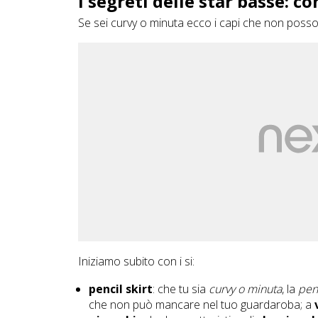
I segreti delle star basse: c
Se sei curvy o minuta ecco i capi che non pos
Iniziamo subito con i si:
pencil skirt
: che tu sia
curvy o minuta
, la
penc
che non può mancare nel tuo guardaroba; a