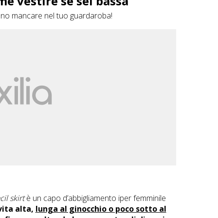
ome vestire se sei bassa
sono mancare nel tuo guardaroba!
il skirt
è un capo d’abbigliamento iper femminile
vita alta,
lunga al ginocchio o poco sotto al