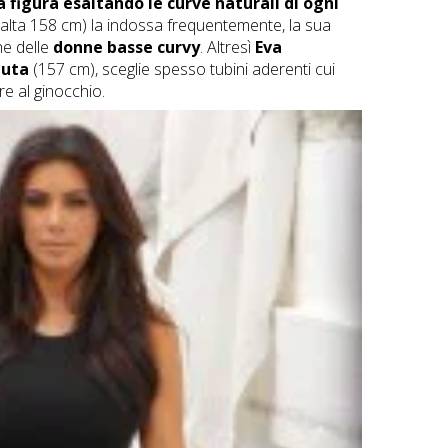
a figura esaltando le curve naturali di ogni
alta 158 cm) la indossa frequentemente, la sua
he delle
donne basse curvy
. Altresì
Eva
nuta
(157 cm), sceglie spesso tubini aderenti cui
re al ginocchio.