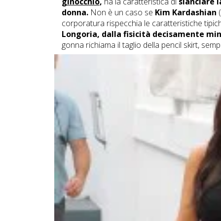
ginocchio
,
ha la caratteristica di
slanciare l
donna.
Non è un caso se
Kim Kardashian
(
corporatura rispecchia le caratteristiche tipic
Longoria, dalla fisicità decisamente mi
gonna richiama il taglio della pencil skirt, semp