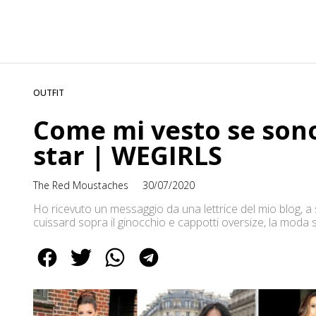
OUTFIT
Come mi vesto se sono
star | WEGIRLS
The Red Moustaches
30/07/2020
Ho ricevuto un messaggio da una lettrice del mio blog, a s
cuissard sopra il ginocchio e cappotti oversize, la mod
altezza non supera i 160 cm…come mi vesto se sono bassa
[…]