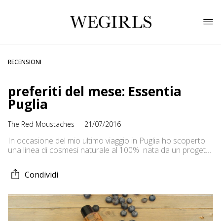
RECENSIONI
preferiti del mese: Essentia
Puglia
The Red Moustaches
21/07/2016
In occasione del mio ultimo viaggio in Puglia ho scoperto
una linea di cosmesi naturale al 100% nata da un progetto
imprenditoriale femminile, Essentia Puglia: una linea di
prodotti per la cura del corpo a base di uva e olio
Condividi
extavergine d’oliva senza parabeni, vegan ed eco-
compatibili ideali da portare in viaggio nel formato da […]