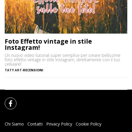
Foto Effetto vintage in stile
Instagram!
Un nuovo video tutorial super semplice per creare bellissime
foto effetto vintage in stile Instagram, direttamente con il tuo
cellulare!
TATY ART
-
RECENSIONI
Chi Siamo
Contatti
Privacy Policy
Cookie Policy
Impostazioni Cookie