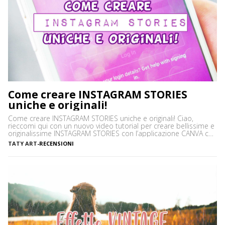
Come creare INSTAGRAM STORIES
uniche e originali!
Come creare INSTAGRAM STORIES uniche e originali! Ciao,
rieccomi qui con un nuovo video tutorial per creare bellissime e
originalissime INSTAGRAM STORIES con l’applicazione CANVA che
potete trovare sia per Android che per apple. Questa
TATY ART
-
RECENSIONI
applicazione vi fornisce tantissimi modelli modificabili inserendo
le vostre immagini, aggiungendo scritte che potete creare con i
tantissimi font che trovate all’interno […]