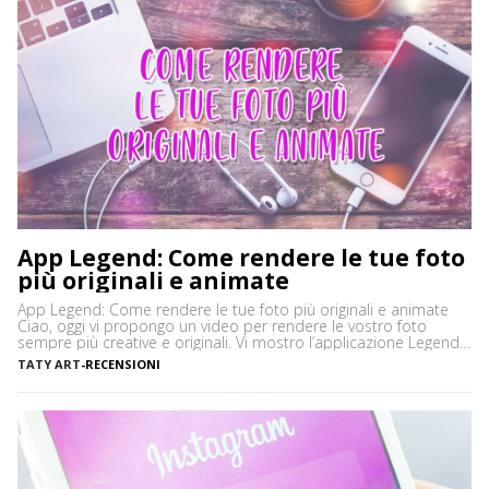
App Legend: Come rendere le tue foto
più originali e animate
App Legend: Come rendere le tue foto più originali e animate
Ciao, oggi vi propongo un video per rendere le vostro foto
sempre più creative e originali. Vi mostro l’applicazione Legend,
disponibile per Android e Apple. Che aspettate? Cliccate play e
TATY ART
-
RECENSIONI
scoprite questa fantastica app! Besitos ❤ ◕‿◕ Tatiana Passate
a trovarmi anche sui miei […]