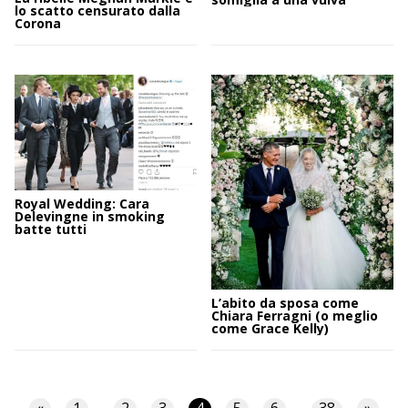
lo scatto censurato dalla
Corona
Royal Wedding: Cara
Delevingne in smoking
batte tutti
L’abito da sposa come
Chiara Ferragni (o meglio
come Grace Kelly)
«
1
2
3
4
5
6
38
»