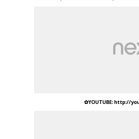
✿
YOUTUBE:
http://y