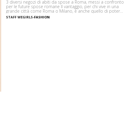
3 diversi negozi di abiti da spose a Roma, messi a confronto
per le future spose romane Il vantaggio, per chi vive in una
grande città come Roma o Milano, è anche quello di poter
avere a propria disposizione un’ampia gamma di attività
STAFF WEGIRLS
-
FASHION
commerciali nelle quali vedere e toccare con mano gli articoli
in vendita. Questo, […]