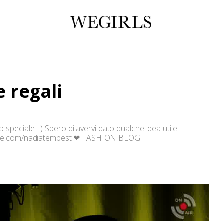
 regali
o speciale :-) Spero di avervi dato qualche idea utile
utube.com/nadiatempest ❤ FASHION BLOG
adiatempest ✿ FACEBOOK
nadiatempest@gmail.com