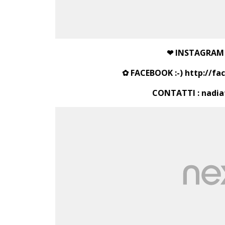
❤
INSTAGRAM 
✿ FACEBOOK :-)
http://f
CONTATTI : nadi