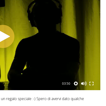
03:50
e un regalo speciale :-) Spero di avervi dato qualche