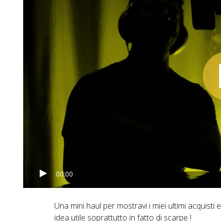
00:00
Una mini haul per mostravi i miei ultimi acquisti 
idea utile soprattutto in fatto di scarpe !