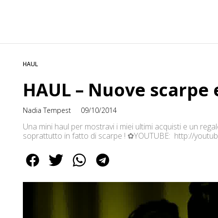
HAUL
HAUL – Nuove scarpe e
Nadia Tempest
09/10/2014
Una mini haul per mostravi i miei ultimi acquisti e un regal
soprattutto in fatto di scarpe ! ✿YOUTUBE: http://yo
: http://nadiatempest.blogspot.it ❤ INSTAGRAM : @n
:-) http://facebook.com/nadiatempest01 CONTATTI : 