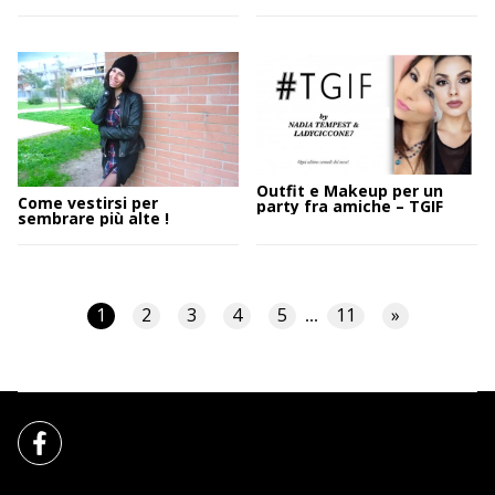
Outfit e Makeup per un
Come vestirsi per
party fra amiche – TGIF
sembrare più alte !
1
2
3
4
5
11
»
...