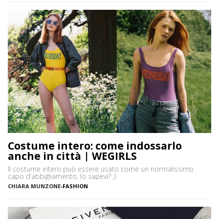
assoluto i miei preferiti! Vi […]
Costume intero: come indossarlo
anche in città | WEGIRLS
Il costume intero può essere usato come un normalissimo
capo d’abbigliamento, lo sapevi? ;)
CHIARA MUNZONE
-
FASHION