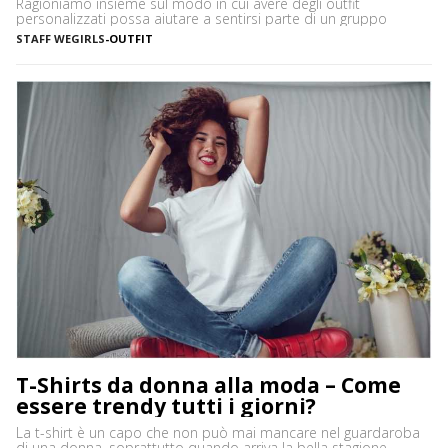
Ragioniamo insieme sul modo in cui avere degli outfit
personalizzati possa aiutare a sentirsi parte di un gruppo
STAFF WEGIRLS
-
OUTFIT
T-Shirts da donna alla moda – Come
essere trendy tutti i giorni?
La t-shirt è un capo che non può mai mancare nel guardaroba
di una donna, soprattutto quando arriva la bella stagione.