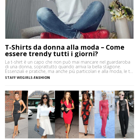
T-Shirts da donna alla moda – Come
essere trendy tutti i giorni?
La t-shirt è un capo che non può mai mancare nel guardaroba
di una donna, soprattutto quando arriva la bella stagione.
Essenziali e pratiche, ma anche più particolari e alla moda, le t-
shirt si possono utilizzare in tantissime occasioni, sia di giorno
STAFF WEGIRLS
-
FASHION
che di sera. Il bello delle t-shirt è che ce ne sono di […]