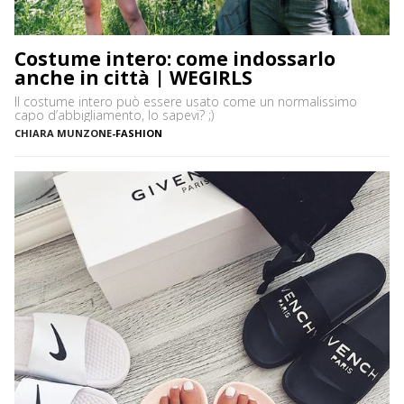
Costume intero: come indossarlo
anche in città | WEGIRLS
Il costume intero può essere usato come un normalissimo
capo d’abbigliamento, lo sapevi? ;)
CHIARA MUNZONE
-
FASHION