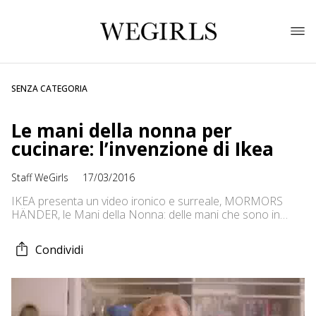
SENZA CATEGORIA
Le mani della nonna per
cucinare: l’invenzione di Ikea
Staff WeGirls
17/03/2016
IKEA presenta un video ironico e surreale, MORMORS
HÄNDER, le Mani della Nonna: delle mani che sono in
grado di collegarsi neurologicamente alla persona che le
indossa per trasferirne le doti di velocità, abilità e
Condividi
accuratezza in ogni preparazione culinaria. Bello se fosse
vero, no? Il magico mondo Ikea incanta milioni di persone
al mondo. In […]