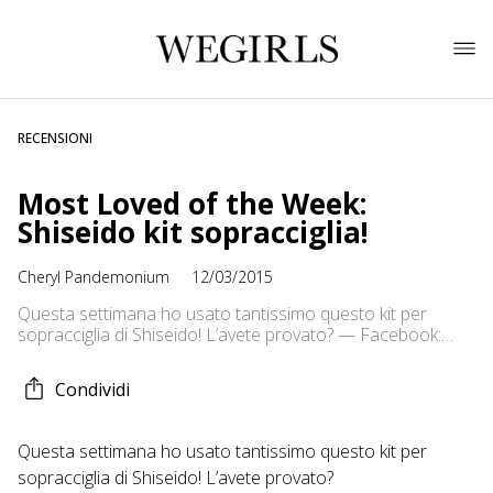
RECENSIONI
Most Loved of the Week:
Shiseido kit sopracciglia!
Cheryl Pandemonium
12/03/2015
Questa settimana ho usato tantissimo questo kit per
sopracciglia di Shiseido! L’avete provato? — Facebook:
https://www.facebook.com/CherylsPandemonium Twitter:
https://twitter.com/CherylLoveMetal Instagram:
Condividi
cherylpandemonium Blog:
http://cherylpandemonium.blogspot.it/
Questa settimana ho usato tantissimo questo kit per
sopracciglia di Shiseido! L’avete provato?