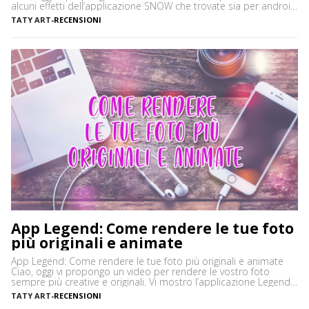
alcuni effetti dell’applicazione SNOW che trovate sia per android
che per apple, è una alternativa validissima alla più famosa app
TATY ART
-
RECENSIONI
Snapchat Questa app vi permette di realizzare selfie, gif
animate, video con musica di sottofondo sempre […]
App Legend: Come rendere le tue foto
più originali e animate
App Legend: Come rendere le tue foto più originali e animate
Ciao, oggi vi propongo un video per rendere le vostro foto
sempre più creative e originali. Vi mostro l’applicazione Legend,
disponibile per Android e Apple. Che aspettate? Cliccate play e
TATY ART
-
RECENSIONI
scoprite questa fantastica app! Besitos ❤ ◕‿◕ Tatiana Passate