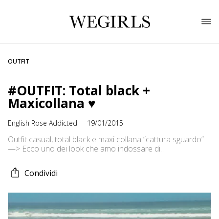
OUTFIT
#OUTFIT: Total black +
Maxicollana ♥
English Rose Addicted
19/01/2015
Outfit casual, total black e maxi collana “cattura sguardo”
—> Ecco uno dei look che amo indossare di
più ultimamente! :D Leggins // CALZEDONIA Canotta //
TEZENIS Cardigan // STRADIVARIUS Collana // OASAP
Condividi
// http://goo.gl/v4WVnX Scarpe // PRIMADONNA Smalto //
KIKO Aspetto tanti commentini, pareri e opinioni e vi
aspetto su tutti gli altri social!!! :) Baci ♥ Elena ✒ […]