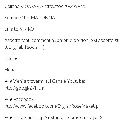
Collana // OASAP //
http://goo.gl/v4WVnX
Scarpe // PRIMADONNA
Smalto // KIKO
Aspetto tanti commentini, pareri e opinioni e vi aspetto su
tutti gli altri social!!! :)
Baci ♥
Elena
✒ ♥ Vieni a trovarmi sul
Canale Youtube:
http://goo.gl/Z7frEm
✒ ♥
Facebook:
http://www.facebook.com/EnglishRoseMakeUp
✒ ♥
Instagram: http://instagram.com/eleninayo18