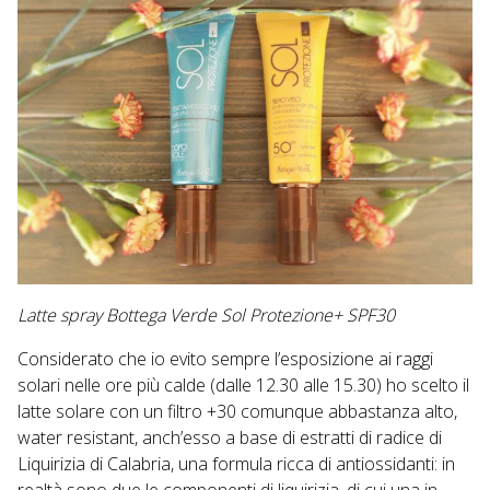
Latte spray Bottega Verde Sol Protezione+ SPF30
Considerato che io evito sempre l’esposizione ai raggi
solari nelle ore più calde (dalle 12.30 alle 15.30) ho scelto il
latte solare con un filtro +30 comunque abbastanza alto,
water resistant, anch’esso a base di estratti di radice di
Liquirizia di Calabria, una formula ricca di antiossidanti: in
realtà sono due le componenti di liquirizia, di cui una in