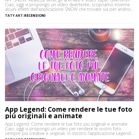
Ciao, oggi vi propongo un video divertente, scopriamo insieme
alcuni effetti dell’applicazione SNOW che trovate sia per android
che per apple, è una alternativa validissima alla più famosa app
TATY ART
-
RECENSIONI
Snapchat Questa app vi permette di realizzare selfie, gif
animate, video con musica di sottofondo sempre […]
App Legend: Come rendere le tue foto
più originali e animate
App Legend: Come rendere le tue foto più originali e animate
Ciao, oggi vi propongo un video per rendere le vostro foto
sempre più creative e originali. Vi mostro l’applicazione Legend,
disponibile per Android e Apple. Che aspettate? Cliccate play e