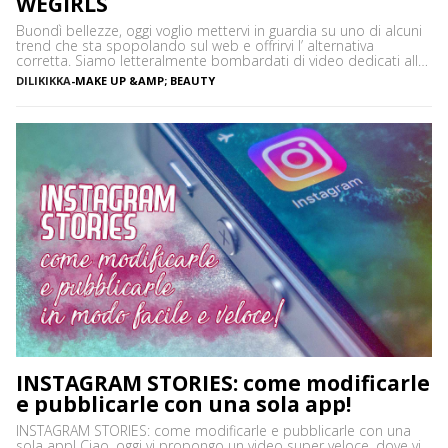
WEGIRLS
Buondì bellezze, oggi voglio mettervi in guardia su uno di alcuni
trend che sta spopolando sul web e offrirvi l’ alternativa
corretta. Siamo letteralmente bombardati di video dedicati alle
maschere nere per la rimozione dei punti neri, c’è chi le acquista
DILIKIKKA
-
MAKE UP &AMP; BEAUTY
pronte e chi si improvvisa nel ricrearle utilizzando il carbone
vegetale ed anche ingredienti dannosi […]
INSTAGRAM STORIES: come modificarle
e pubblicarle con una sola app!
INSTAGRAM STORIES: come modificarle e pubblicarle con una
sola app! Ciao, oggi vi propongo un video super veloce, dove vi