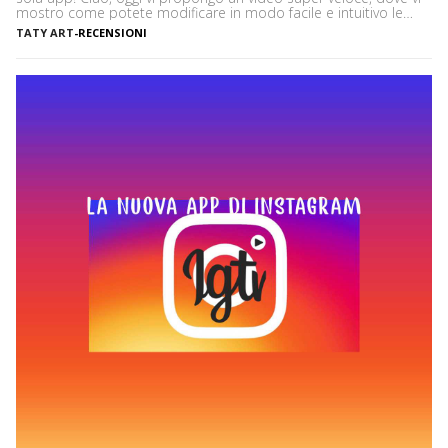
mostro come potete modificare in modo facile e intuitivo le
vostre INSTAGRAM STORIES e poi potete pubblicarle
TATY ART
-
RECENSIONI
direttamente sul vostro Instagram stories tutto in un’app!
L’applicazione in questione si chiama UNFOLD e la trovate sia
[…]