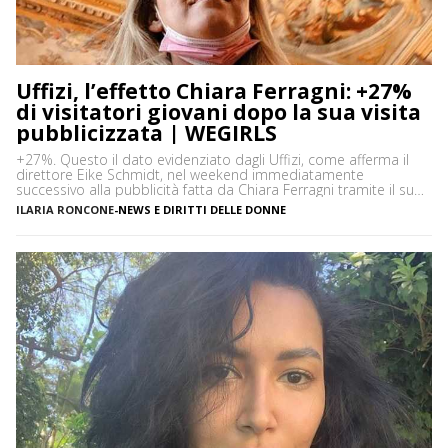
Uffizi, l’effetto Chiara Ferragni: +27%
di visitatori giovani dopo la sua visita
pubblicizzata | WEGIRLS
+27%. Questo il dato evidenziato dagli Uffizi, come afferma il
direttore Eike Schmidt, nel weekend immediatamente
successivo alla pubblicità fatta da Chiara Ferragni tramite il suo
profilo. Come segnala Giornalettismo , sono stati registrati 9312
ILARIA RONCONE
-
NEWS E DIRITTI DELLE DONNE
visitatori tra venerdì e domenica. Nello stesso lasso di tempo la
scorsa settimana il contatore si era fermato a 7.511 persone
che hanno visitato […]