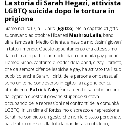
La storia di Sarah Hegazi, attivista
LGBTQ suicida dopo le torture in
prigione
Siamo nel 2017, a Il Cairo (
Egitto
). Nella capitale d’Egitto
suonavano ad ottobre i libanesi
Mashrou Leila
, band
ultra famosa in Medio Oriente, amata da moltissimi giovani
in tutto il mondo. Questo appuntamento era attesissimo
da tutti ma, in particolar modo, dalla comunità gay poiché
Hamed Sinno, cantante e leader della band, è gay. L’artista,
che da sempre difende lesbiche e gay, ha attirato tra il suo
pubblico anche Sarah. I diritti delle persone omosessuali
sono un tema controverso in Egitto, la ragione per cui
attualmente
Patrick Zaky
è incarcerato sarebbe proprio
da legare a questo: il giovane stupende si stava
occupando delle repressioni nei confronti della comunità
LGBTQ. In un clima di fortissimo disprezzo e repressione
Sarah ha compiuto un gesto che non le è stato perdonato:
ha alzato in mezzo alla folla la bandiera arcobaleno,