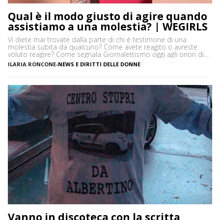
Qual è il modo giusto di agire quando
assistiamo a una molestia? | WEGIRLS
Vi diete mai trovate dalla parte di chi è testimone di una
molestia subita da qualcuno? Come avete reagito o avreste
voluto reagire? Come segnala Giornalettismo oggi agli onori di
cronaca è salito il caso della dj Ema Stokholma, la quale ha
ILARIA RONCONE
-
NEWS E DIRITTI DELLE DONNE
denunciato una molestia subita in prima persona e ha fatto una
riflessione molto interessante, facendo […]
Vanno in discoteca con la scritta