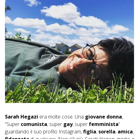
nel 2017. Oggi raccontiamo la storia […]
Sarah Hegazi
era molte cose. Una
giovane donna
,
“Super
comunista
, super
gay
, super
femminista
”
guardando il suo profilo Instagram,
figlia
,
sorella
,
amica
,
fidanzata
di qualcuno. Non c’è più, Sarah Hegazi, morta a