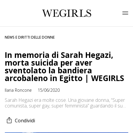
NEWS E DIRITTI DELLE DONNE
In memoria di Sarah Hegazi,
morta suicida per aver
sventolato la bandiera
arcobaleno in Egitto | WEGIRLS
Ilaria Roncone
15/06/2020
Sarah Hegazi era molte cose. Una giovane donna, “Super
comunista, super gay, super femminista” guardando il suo
profilo Instagram, figlia, sorella, amica, fidanzata di
qualcuno. Non c’è più, Sarah Hegazi, morta a causa
Condividi
dell’ottusità di chi l’ha seviziata perché ha osato esporre
una bandiera arcobaleno durante un concerto a Il Cairo