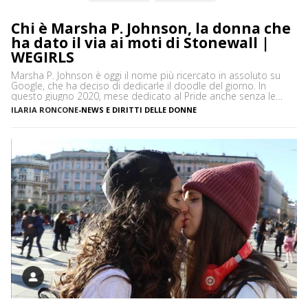
Chi è Marsha P. Johnson, la donna che
ha dato il via ai moti di Stonewall |
WEGIRLS
Marsha P. Johnson è oggi il nome più ricercato in assoluto su
Google, che ha deciso di dedicarle il doodle del giorno. In
questo giugno 2020, mese dedicato al Pride anche senza le
manifestazioni degli altri anni per rispettare il distanziamento
ILARIA RONCONE
-
NEWS E DIRITTI DELLE DONNE
sociale, abbiamo visto e conosciuto molte storie. Quella di due
ragazze lesbiche che non […]