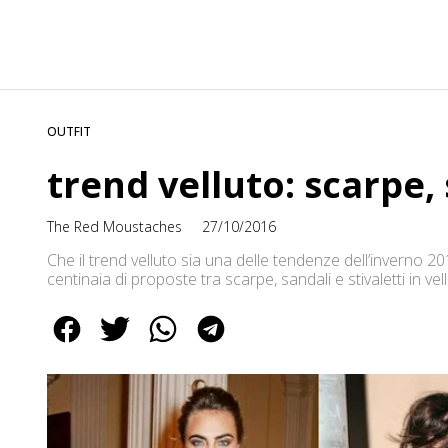
OUTFIT
trend velluto: scarpe, 
The Red Moustaches
27/10/2016
Che il trend velluto sia una delle tendenze dell’inverno 2
centinaia di proposte tra scarpe, sandali e stivaletti in ve
stivaletti declinati nel morbido tessuto non possono manc