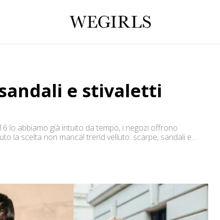
sandali e stivaletti
016 lo abbiamo già intuito da tempo, i negozi offrono
lluto la scelta non manca! trend velluto: scarpe, sandali e
are nei nostri look invernali Se in questo post ho […]