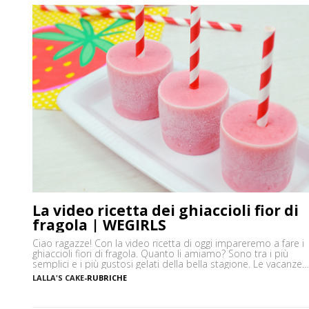
La video ricetta dei ghiaccioli fior di
fragola | WEGIRLS
Ciao ragazze! Con la video ricetta di oggi impareremo a fare i
ghiaccioli fiori di fragola. Quanto li amiamo? Sono tra i più
semplici e i più gustosi gelati della bella stagione. Le vacanze
ormai sono sempre più vicine, e con loro si avvicina anche il
LALLA'S CAKE
-
RUBRICHE
desiderio di un dolce sano e fresco da avere […]