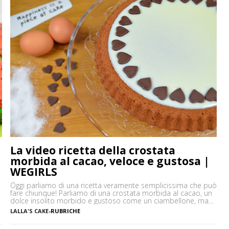
La video ricetta della crostata
morbida al cacao, veloce e gustosa |
WEGIRLS
Oggi parliamo di una ricetta veramente semplicissima che può
fare chiunque! Parliamo di una crostata morbida al cacao, un
dolce insolito morbido e gustoso come un ciambellone, ma
sopratutto versatile e semplice da preparare. Ecco il segreto
LALLA'S CAKE
-
RUBRICHE
del successo della crostata morbida, che qui vi propongo
nella versione al cacao, arricchita con uno specchio di latte