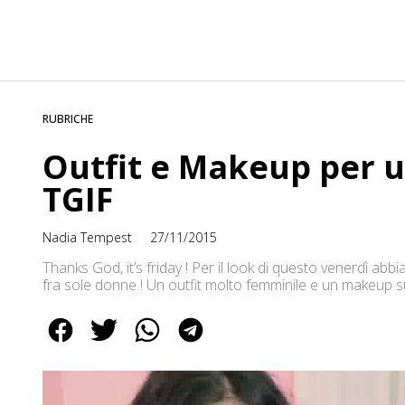
RUBRICHE
Outfit e Makeup per u
TGIF
Nadia Tempest
27/11/2015
Thanks God, it’s friday ! Per il look di questo venerdì a
fra sole donne ! Un outfit molto femminile e un makeup sup