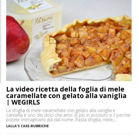
La video ricetta della foglia di mele
caramellate con gelato alla vaniglia
| WEGIRLS
La sfoglia di mele caramellate con gelato alla vaniglia e
cannella è uno dei dolci che amo di più in assoluto e il perché
potete immaginarlo già dal nome. Pasta sfoglia, mele,
cannella, e gelato alla vaniglia, sono gli ingredienti che danno a
LALLA'S CAKE
-
RUBRICHE
questo dolce un gusto assolutamente delicato ma al tempo
stesso intenso. Un […]