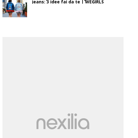
jeans: 3 idee fai da te | WEGIRLS