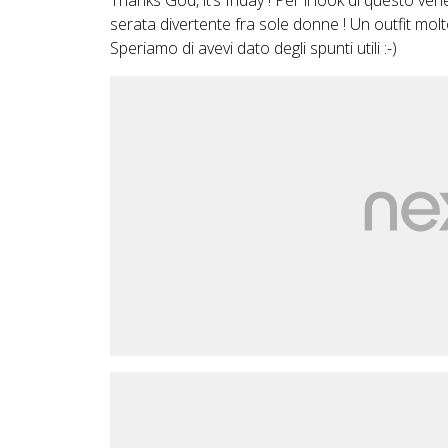
Thanks God, it’s friday ! Per il look di questo 
serata divertente fra sole donne ! Un outfit mo
Speriamo di avevi dato degli spunti utili :-)