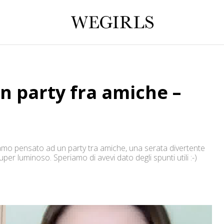
n party fra amiche –
bbiamo pensato ad un party tra amiche, una serata divertente
er luminoso. Speriamo di avevi dato degli spunti utili :-)