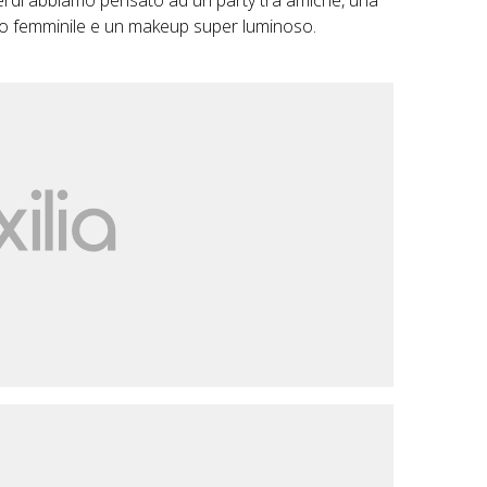
venerdì abbiamo pensato ad un party tra amiche, una
lto femminile e un makeup super luminoso.