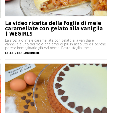
La video ricetta della foglia di mele
caramellate con gelato alla vaniglia
| WEGIRLS
La sfoglia di mele caramellate con gelato alla vaniglia e
cannella è uno dei dolci che amo di più in assoluto e il perché
potete immaginarlo già dal nome. Pasta sfoglia, mele,
cannella, e gelato alla vaniglia, sono gli ingredienti che danno a
LALLA'S CAKE
-
RUBRICHE
questo dolce un gusto assolutamente delicato ma al tempo
stesso intenso. Un […]