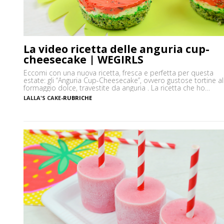
La video ricetta delle anguria cup-
cheesecake | WEGIRLS
Eccomi con una nuova ricetta, fresca e perfetta per questa
estate: gli “Anguria Cup-Cheesecake”, ovvero gustose tortine al
formaggio dolce, travestite da anguria . La ricetta che ho
utilizzato è, come dice il nome stesso, quella della
LALLA'S CAKE
-
RUBRICHE
cheesecake classica senza cottura, mentre lo stampo in cui
ho fatto raffreddare i dolcetti, è quello da cupcakes. Per […]