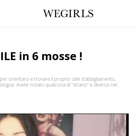
ILE in 6 mosse !
per orientarsi e trovare il proprio stile d’abbigliamento,
istingue. Avete notato qualcosa di “strano” e diverso nel
egole per partecipare al contest […]