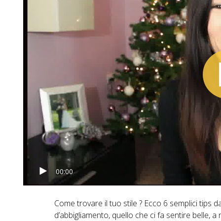
00:00
Come trovare il tuo stile ? Ecco 6 semplici tips da
d’abbigliamento, quello che ci fa sentire belle, a