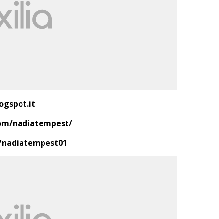
ogspot.it
om/nadiatempest/
/nadiatempest01