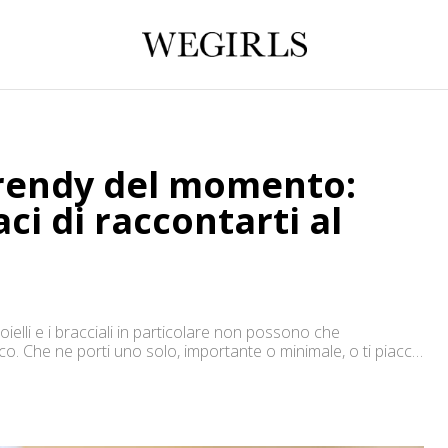
 trendy del momento:
aci di raccontarti al
oielli e i bracciali in particolare non possono che
o. Che ne porti uno solo, importante o minimale, o ti piaccia
alore, i bracciali sono davvero irrinunciabili in […]