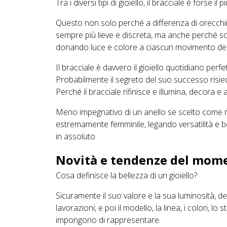
Tra i diversi tipi di gioiello, il bracciale è forse il 
Questo non solo perché a differenza di orecchin
sempre più lieve e discreta, ma anche perché s
donando luce e colore a ciascun movimento del
Il bracciale è davvero il gioiello quotidiano perfe
Probabilmente il segreto del suo successo risi
Perché il bracciale rifinisce e illumina, decora e
Meno impegnativo di un anello se scelto come r
estremamente femminile, legando versatilità e be
in assoluto.
Novità e tendenze del mom
Cosa definisce la bellezza di un gioiello?
Sicuramente il suo valore e la sua luminosità, det
lavorazioni, e poi il modello, la linea, i colori, lo
impongono di rappresentare.