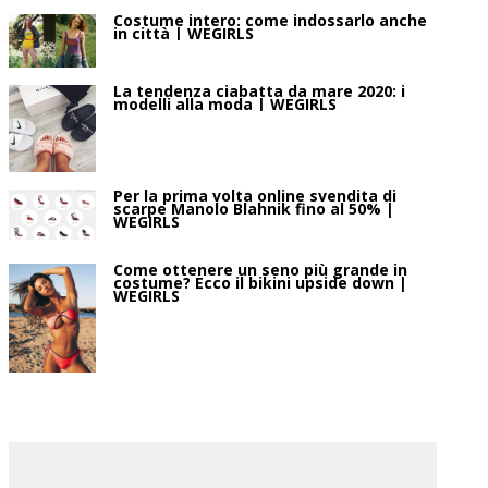
Costume intero: come indossarlo anche
in città | WEGIRLS
La tendenza ciabatta da mare 2020: i
modelli alla moda | WEGIRLS
Per la prima volta online svendita di
scarpe Manolo Blahnik fino al 50% |
WEGIRLS
Come ottenere un seno più grande in
costume? Ecco il bikini upside down |
WEGIRLS