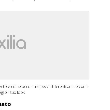
nto e come accostare pezzi differenti anche come
lio il tuo look.
amato