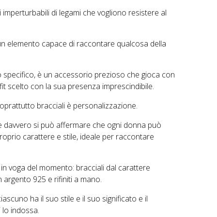
 imperturbabili di legami che vogliono resistere al
 un elemento capace di raccontare qualcosa della
llo specifico, è un accessorio prezioso che gioca con
fit scelto con la sua presenza imprescindibile.
 soprattutto bracciali è personalizzazione.
 e davvero si può affermare che ogni donna può
proprio carattere e stile, ideale per raccontare
 in voga del momento: bracciali dal carattere
 argento 925 e rifiniti a mano.
ascuno ha il suo stile e il suo significato e il
i lo indossa.