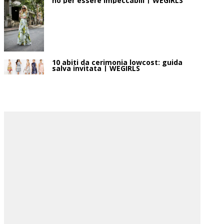
no per essere impeccabili | WEGIRLS
10 abiti da cerimonia lowcost: guida
salva invitata | WEGIRLS