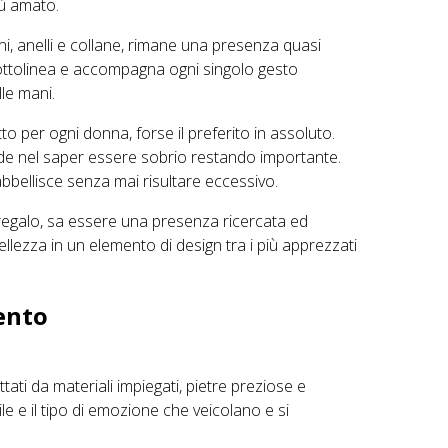
più amato.
i, anelli e collane, rimane una presenza quasi
ottolinea e accompagna ogni singolo gesto
le mani.
tto per ogni donna, forse il preferito in assoluto.
ede nel saper essere sobrio restando importante.
 abbellisce senza mai risultare eccessivo.
egalo, sa essere una presenza ricercata ed
llezza in un elemento di design tra i più apprezzati
ento
tati da materiali impiegati, pietre preziose e
 stile e il tipo di emozione che veicolano e si