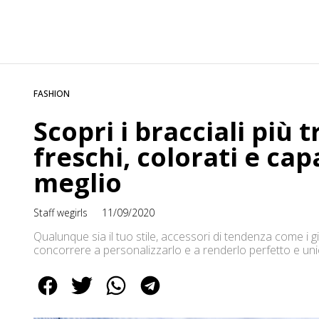
FASHION
Scopri i bracciali più
freschi, colorati e cap
meglio
Staff wegirls
11/09/2020
Qualunque sia il tuo stile, accessori di tendenza come i gi
concorrere a personalizzarlo e a renderlo perfetto e unic
mostrarne una serie, ciascuno con il proprio significato e v