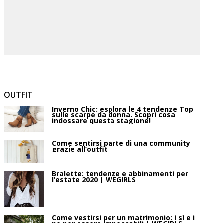
OUTFIT
Inverno Chic: esplora le 4 tendenze Top
sulle scarpe da donna. Scopri cosa
indossare questa stagione!
Come sentirsi parte di una community
grazie all’outfit
Bralette: tendenze e abbinamenti per
l’estate 2020 | WEGIRLS
Come vestirsi per un matrimonio: i sì e i