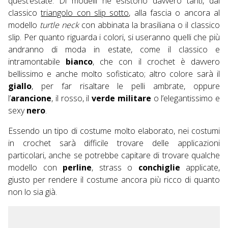
quest’estate. Di modelli ne esistono davvero tanti, dal
classico
triangolo con slip sotto
, alla fascia o ancora al
modello
turtle neck
con abbinata la brasiliana o il classico
slip. Per quanto riguarda i colori, si useranno quelli che più
andranno di moda in estate, come il classico e
intramontabile
bianco
, che con il crochet è davvero
bellissimo e anche molto sofisticato; altro colore sarà il
giallo
, per far risaltare le pelli ambrate, oppure
l’
arancione
, il rosso, il
verde militare
o l’elegantissimo e
sexy
nero
.
Essendo un tipo di costume molto elaborato, nei costumi
in crochet sarà difficile trovare delle applicazioni
particolari, anche se potrebbe capitare di trovare qualche
modello con
perline
, strass o
conchiglie
applicate,
giusto per rendere il costume ancora più ricco di quanto
non lo sia già.