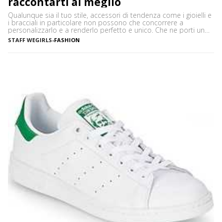
raccontarti al meglio
Qualunque sia il tuo stile, accessori di tendenza come i gioielli e
i bracciali in particolare non possono che concorrere a
personalizzarlo e a renderlo perfetto e unico. Che ne porti uno
solo, importante o minimale, o ti piaccia mostrarne una serie,
STAFF WEGIRLS
-
FASHION
ciascuno con il proprio significato e valore, i bracciali sono
davvero irrinunciabili in […]