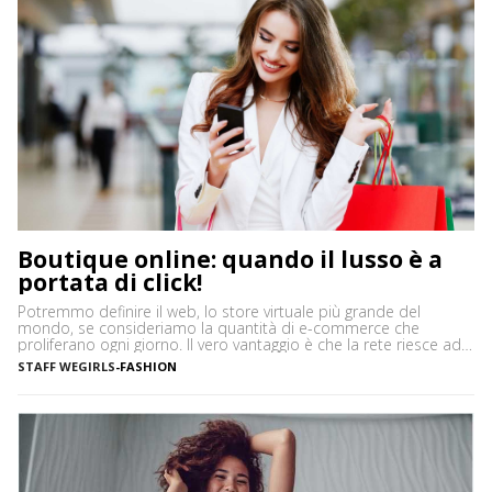
Boutique online: quando il lusso è a
portata di click!
Potremmo definire il web, lo store virtuale più grande del
mondo, se consideriamo la quantità di e-commerce che
proliferano ogni giorno. Il vero vantaggio è che la rete riesce ad
accontentare proprio tutti, anche quando si parla di beni di
STAFF WEGIRLS
-
FASHION
pregio. Se da un lato ci sono, infatti, quelli che si affidano ad
internet per […]