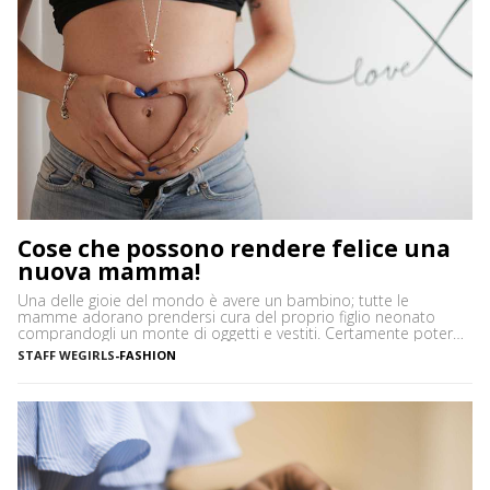
Cose che possono rendere felice una
nuova mamma!
Una delle gioie del mondo è avere un bambino; tutte le
mamme adorano prendersi cura del proprio figlio neonato
comprandogli un monte di oggetti e vestiti. Certamente poter
vestire il proprio bambino è una delle attività più divertenti e lo
STAFF WEGIRLS
-
FASHION
è anche utilizzare tutto ciò che può aiutare nell’accudire il
bimbo! Insomma, è un’esperienza fantastica […]