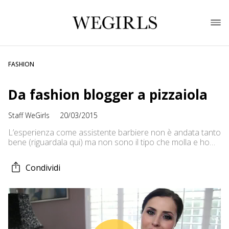
FASHION
Da fashion blogger a pizzaiola
Staff WeGirls
20/03/2015
L’esperienza come assistente barbiere non è andata tanto
bene (riguardala qui) ma non sono il tipo che molla e ho
trovato un altro lavoro. Purtroppo anche qui non è andata
come speravo…
Condividi