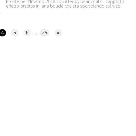
Pronte per l'Inverno 2018 con il teddy bear coat? Il cappotto
effetto orsetto in lana bouclé che sta spopolando sul web!
4
5
6
25
»
...