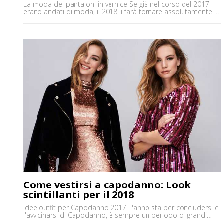
La moda dei pantaloni in vernice Se già nel corso del 2017
erano andati di moda, il 2018 li farà tornare assolutamente in
auge. I pantaloni in vernice sono tra i capi d'abbigliamento
assolutamente must have per quest'anno appena iniziato. Di
certo sono un capo un po' strong, che non si adatta a
qualsiasi gusto o look. [']
Come vestirsi a capodanno: Look
scintillanti per il 2018
Idee outfit per Capodanno 2017 L'anno sta per concludersi e
l'avvicinarsi di Capodanno, è sempre un periodo di grandi