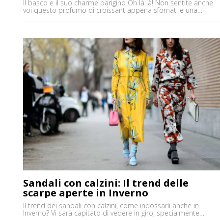
Il basco e il suo charme parigino Oh là là! Non sentite anche
voi questo profumo di croissant appena sfornati e una
bellissima musica tipicamente parigina in sottofondo? No, no
siamo diventate matte, ma oggi parliamo di un trend super
francese! Avete visto nell'ultimo periodo i classici cappelli alla
francese? Il cosiddetto basco è tornato di [']
Sandali con calzini: Il trend delle
scarpe aperte in Inverno
Il trend dei sandali con calzini, come indossarli anche in
Inverno? Vi sarà capitato di vedere in giro, specialmente