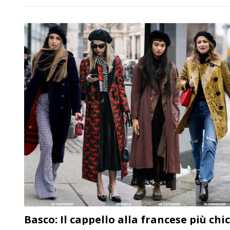
riflessioni per tutti. Un altro anno si è concluso e siamo
prontissimi per festeggiare e affrontare quello nuovo. Dato
che mancano pochi giorni a Capodanno, avete già trovato ch
look indossare per questa serata? Che abito [']
Basco: Il cappello alla francese più chic