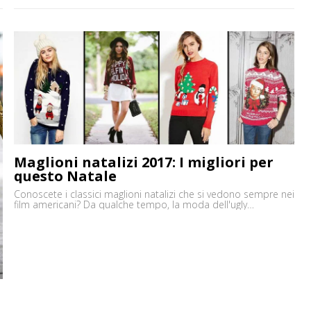
che tutti aspettiamo con trepidante attesa. Se siamo grandi o
piccoli, poco importa. Il Natale è una festa magica davvero per
e
tutti. Il periodo delle festività natalizie è sempre stato un
momento di felicità e gioia. [']
Maglioni natalizi 2017: I migliori per
questo Natale
Conoscete i classici maglioni natalizi che si vedono sempre nei
film americani? Da qualche tempo, la moda dell'ugly
Christmas sweater, è apparsa anche in Italia e tutte le amanti
di questo periodo di festa, ne saranno felicissime! :D Tra i
brand che hanno creato questi maglioncini carini e dai
messaggi divertenti, ce ne sono anche di low [']