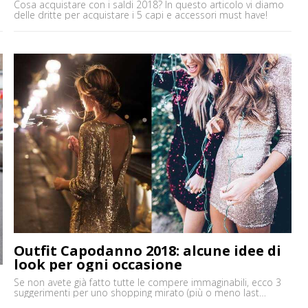
Cosa acquistare con i saldi 2018? In questo articolo vi diamo
delle dritte per acquistare i 5 capi e accessori must have!
Outfit Capodanno 2018: alcune idee di
look per ogni occasione
Se non avete già fatto tutte le compere immaginabili, ecco 3
suggerimenti per uno shopping mirato (più o meno last
minute) di capodanno 2018!