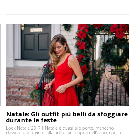
Natale: Gli outfit più belli da sfoggiare
durante le feste
Look Natale 2017 Il Natale è quasi alle porte, mancano
davvero pochi giorni alla notte più magica dell'anno, quella