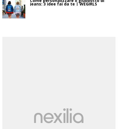
Come personalizzare il giubbotto di
jeans: 3 idee fai da te | WEGIRLS