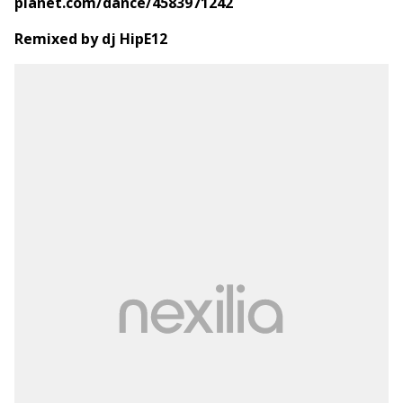
planet.com/dance/4583971242
Remixed by dj HipE12