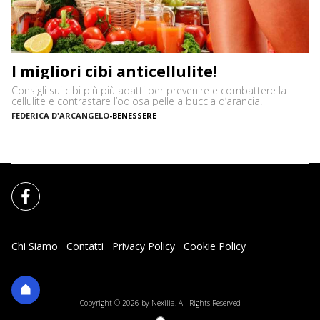
I migliori cibi anticellulite!
Consigli sui cibi più più adatti per prevenire e combattere la
cellulite e contrastare l’odiosa pelle a buccia d’arancia.
FEDERICA D'ARCANGELO
-
BENESSERE
Chi Siamo
Contatti
Privacy Policy
Cookie Policy
Impostazioni Cookie
Copyright © 2026 by Nexilia. All Rights Reserved