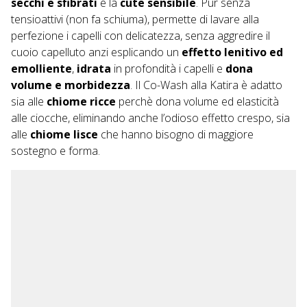
secchi e sfibrati
e la
cute sensibile
. Pur senza
tensioattivi (non fa schiuma), permette di lavare alla
perfezione i capelli con delicatezza, senza aggredire il
cuoio capelluto anzi esplicando un
effetto lenitivo ed
emolliente
,
idrata
in profondità i capelli e
dona
volume e morbidezza
. Il Co-Wash alla Katira è adatto
sia alle
chiome ricce
perchè dona volume ed elasticità
alle ciocche, eliminando anche l’odioso effetto crespo, sia
alle
chiome lisce
che hanno bisogno di maggiore
sostegno e forma.