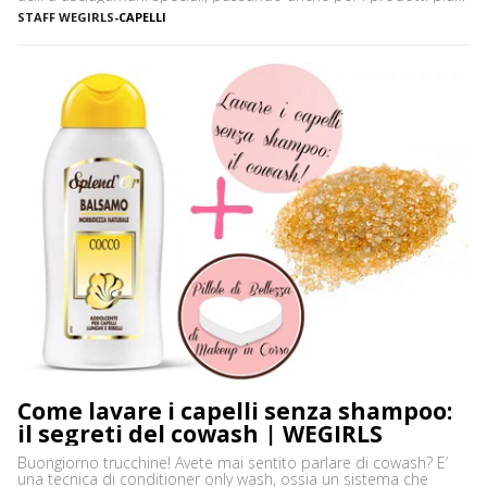
disparati. Avere i capelli ricci è uno must, ancor di più in estate,
STAFF WEGIRLS
-
CAPELLI
quando ci vediamo più belle selvagge. Ci sono tanti modi […]
Come lavare i capelli senza shampoo:
il segreti del cowash | WEGIRLS
Buongiorno trucchine! Avete mai sentito parlare di cowash? E’
una tecnica di conditioner only wash, ossia un sistema che