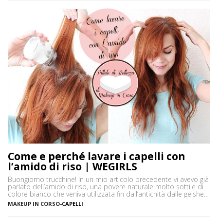
Come e perché lavare i capelli con
l’amido di riso | WEGIRLS
Buongiorno trucchine! In un mio articolo precedente vi avevo già
parlato dell’amido di riso, una povere naturale molto sottile di
colore bianco che veniva utilizzata fin dall’antichità dalle geishe,
in Giappone, per la cura e la bellezza non solo della pelle ma
MAKEUP IN CORSO
-
CAPELLI
anche dei capelli. Vi avevo spiegato come realizzare una cipria
opacizzante naturale ma in […]