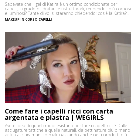
Sapevate che il gel di Katira è un ottimo condizionate per
capelli, in grado di idratarli e ristrutturarli, rendendoli più corposi
e luminosi? Tante di voi si staranno chiedendo: cos’è la Katira?
La Katira o Gomma Adragante è una resina gelificante naturale
MAKEUP IN CORSO
-
CAPELLI
ottenuta dalla linfa essiccata di Astragalus gummifer, un piccolo
albero che cresce prevalentemente […]
Come fare i capelli ricci con carta
argentata e piastra | WEGIRLS
Avete idea di quanti modi esistano per fare i capelli ricci? Dalle
asciugature tattiche a quelle naturali, da pettinature più o meno
acili a asciugamani speciali, passando anche per i prodotti più