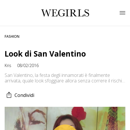
FASHION
Look di San Valentino
Kris
08/02/2016
San Valentino, la festa degli innamorati è finalmente
arrivata, quale look sfoggiare allora senza correre il rischio
di sbagliare? Ecco qualche consiglio utile per questa serata
così speciale <3 Non dimenticarti di seguirmi sui social:
Condividi
Blog: http://krismakeupspecialeffects.blogspot.it/
Youtube: https://www.youtube.com/channel/UCLhPj4n_fCb-
TdX4MxPzqYw/feed
Facebook: https://www.facebook.com/KrisMakeupSpecialEff
Twitter: https://twitter.com/krismake
Pinterest: http://it.pinterest.com/KrisMakeupSf/