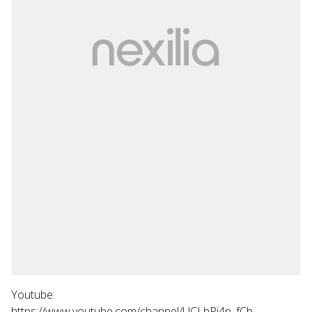
Youtube:
https://www.youtube.com/channel/UCLhPj4n_fCb-