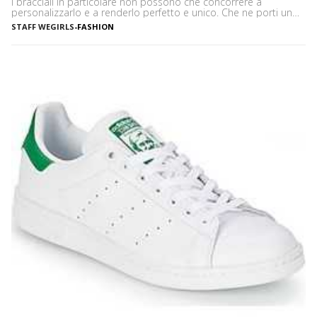
i bracciali in particolare non possono che concorrere a
personalizzarlo e a renderlo perfetto e unico. Che ne porti uno
solo, importante o minimale, o ti piaccia mostrarne una serie,
STAFF WEGIRLS
-
FASHION
ciascuno con il proprio significato e valore, i bracciali sono
davvero irrinunciabili in […]