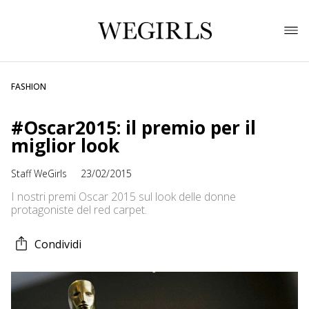
FASHION
#Oscar2015: il premio per il
miglior look
Staff WeGirls
23/02/2015
I nostri premi Oscar 2015 sul look delle donne
protagoniste del red carpet.
Condividi