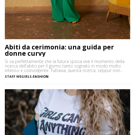
Abiti da cerimonia: una guida per
donne curvy
Si sa perfettamente che la futura sposa vive il momento della
ricerca dell’abito per il giorno tanto sognato in modo molto
intenso e coinvolgente. Tuttavia, questa ricerca, seppur non
altrettanto trepidante, coinvolge tutte le invitate: dalla mamma,
STAFF WEGIRLS
-
FASHION
ai parenti, alle amiche, tutte quante si trovano davanti all’eterno
dilemma del “cosa mi metto”? Questo dilemma può […]