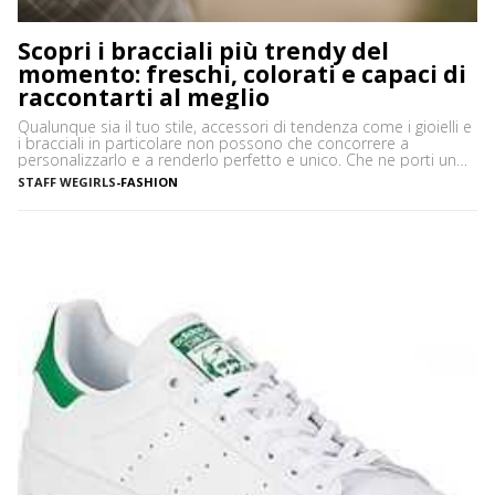
Scopri i bracciali più trendy del
momento: freschi, colorati e capaci di
raccontarti al meglio
Qualunque sia il tuo stile, accessori di tendenza come i gioielli e
i bracciali in particolare non possono che concorrere a
personalizzarlo e a renderlo perfetto e unico. Che ne porti uno
solo, importante o minimale, o ti piaccia mostrarne una serie,
STAFF WEGIRLS
-
FASHION
ciascuno con il proprio significato e valore, i bracciali sono
davvero irrinunciabili in […]