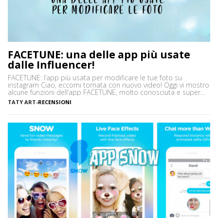
FACETUNE: una delle app più usate
dalle Influencer!
FACETUNE: l’app più usata per modificare le tue foto su
instagram Ciao, eccomi tornata con nuovo video! Oggi vi mostro
alcune funzioni dell’app FACETUNE, molto conosciuta e super
utilizzata per modificare le immagini su Instagram. Infatti la
TATY ART
-
RECENSIONI
maggior parte delle INFLUENCER utilizza lo strumento SBIANCA
per rendere le proprie immagini molto luminose e per chi […]