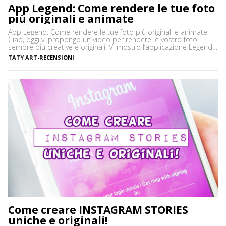
App Legend: Come rendere le tue foto
più originali e animate
App Legend: Come rendere le tue foto più originali e animate
Ciao, oggi vi propongo un video per rendere le vostro foto
sempre più creative e originali. Vi mostro l’applicazione Legend,
disponibile per Android e Apple. Che aspettate? Cliccate play e
TATY ART
-
RECENSIONI
scoprite questa fantastica app! Besitos ❤ ◕‿◕ Tatiana Passate
a trovarmi anche sui miei […]
Come creare INSTAGRAM STORIES
uniche e originali!