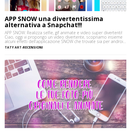
APP SNOW una divertentissima
alternativa a Snapchat!!!
APP SNOW: Realizza selfie, gif animate e video super divertenti!
Ciao, oggi vi propongo un video divertente, scopriamo insieme
alcuni effetti dell’applicazione SNOW che trovate sia per android
che per apple, è una alternativa validissima alla più famosa app
TATY ART
-
RECENSIONI
Snapchat Questa app vi permette di realizzare selfie, gif
animate, video con musica di sottofondo sempre […]