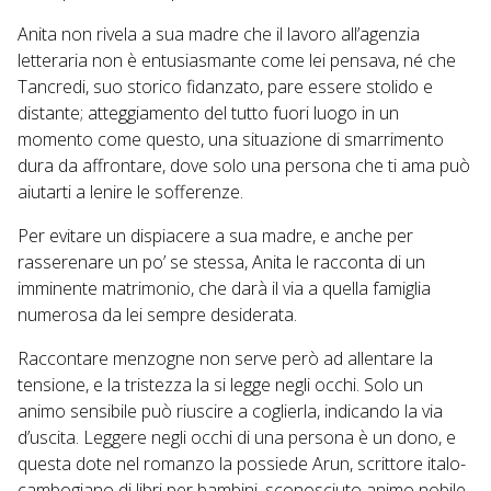
Anita non rivela a sua madre che il lavoro all’agenzia
letteraria non è entusiasmante come lei pensava, né che
Tancredi, suo storico fidanzato, pare essere stolido e
distante; atteggiamento del tutto fuori luogo in un
momento come questo, una situazione di smarrimento
dura da affrontare, dove solo una persona che ti ama può
aiutarti a lenire le sofferenze.
Per evitare un dispiacere a sua madre, e anche per
rasserenare un po’ se stessa, Anita le racconta di un
imminente matrimonio, che darà il via a quella famiglia
numerosa da lei sempre desiderata.
Raccontare menzogne non serve però ad allentare la
tensione, e la tristezza la si legge negli occhi. Solo un
animo sensibile può riuscire a coglierla, indicando la via
d’uscita. Leggere negli occhi di una persona è un dono, e
questa dote nel romanzo la possiede Arun, scrittore italo-
cambogiano di libri per bambini, sconosciuto animo nobile