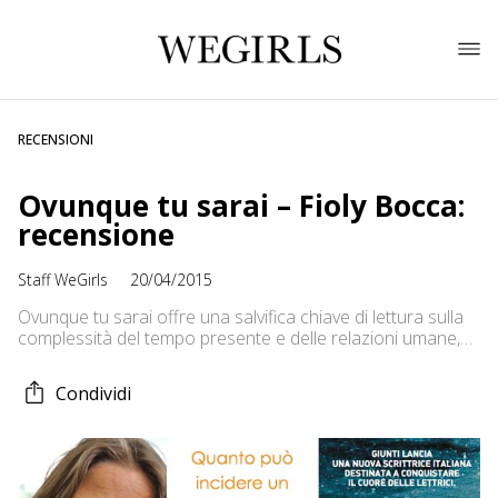
RECENSIONI
Ovunque tu sarai – Fioly Bocca:
recensione
Staff WeGirls
20/04/2015
Ovunque tu sarai offre una salvifica chiave di lettura sulla
complessità del tempo presente e delle relazioni umane,
prospettando una via d’uscita da una situazione
apparentemente disperata.
Condividi