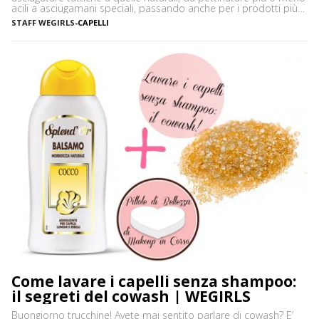
acili a asciugamani speciali, passando anche per i prodotti più
disparati. Avere i capelli ricci è uno must, ancor di più in estate,
STAFF WEGIRLS
-
CAPELLI
quando ci vediamo più belle selvagge. Ci sono tanti modi […]
Come lavare i capelli senza shampoo:
il segreti del cowash | WEGIRLS
Buongiorno trucchine! Avete mai sentito parlare di cowash? E’