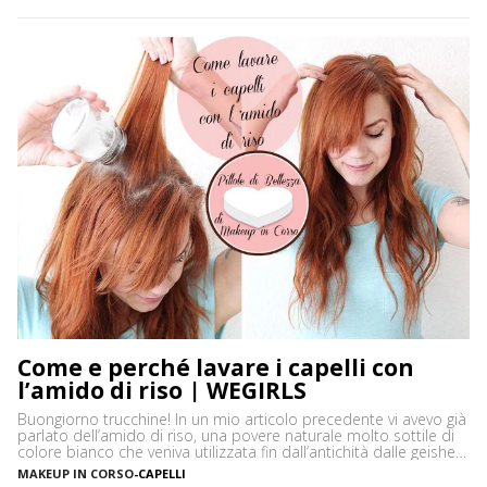
dalle innumerevoli proprietà benefiche per la nostra pelle e i
nostri capelli. In particolare esistono tutta una […]
Come e perché lavare i capelli con
l’amido di riso | WEGIRLS
Buongiorno trucchine! In un mio articolo precedente vi avevo già
parlato dell’amido di riso, una povere naturale molto sottile di
colore bianco che veniva utilizzata fin dall’antichità dalle geishe,
in Giappone, per la cura e la bellezza non solo della pelle ma
MAKEUP IN CORSO
-
CAPELLI
anche dei capelli. Vi avevo spiegato come realizzare una cipria