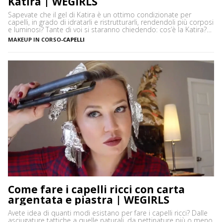
Katira | WEGIRLS
Sapevate che il gel di Katira è un ottimo condizionate per
capelli, in grado di idratarli e ristrutturarli, rendendoli più corposi
e luminosi? Tante di voi si staranno chiedendo: cos’è la Katira?
La Katira o Gomma Adragante è una resina gelificante naturale
MAKEUP IN CORSO
-
CAPELLI
ottenuta dalla linfa essiccata di Astragalus gummifer, un piccolo
albero che cresce prevalentemente […]
Come fare i capelli ricci con carta
argentata e piastra | WEGIRLS
Avete idea di quanti modi esistano per fare i capelli ricci? Dalle
asciugature tattiche a quelle naturali, da pettinature più o meno