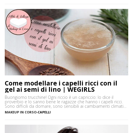
opacizzante naturale ma in […]
Come modellare i capelli ricci con il
gel ai semi di lino | WEGIRLS
Buongiorno trucchine! Ogni riccio è un capriccio: lo dice il
proverbio e lo sanno bene le ragazze che hanno i capelli ricci.
Sono difficili da domare, sono sensibili ai cambiamenti climatici,
soprattutto all’umidità, che li rende crespi e poco attraenti, e
MAKEUP IN CORSO
-
CAPELLI
spesso è difficile trovare i prodotti giusti adatti alla loro cura e
al loro styling. […]