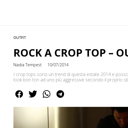
OUTFIT
ROCK A CROP TOP – OU
Nadia Tempest
10/07/2014
I crop tops sono un trend di questa estate 2014 e posso
look bon ton ad uno più aggressive secondo il proprio sti
stile ROCK ! Ovviamente ognuno ha i suoi gusti e il […]