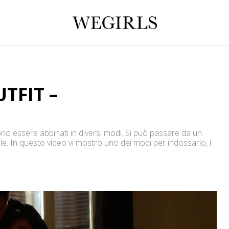
TFIT –
no essere abbinati in diversi modi. Si può passare da un
le. In questo video vi mostro uno dei modi per indossarlo, in