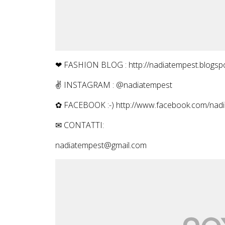
❤ FASHION BLOG : http://nadiatempest.blogspot
✌ INSTAGRAM : @nadiatempest
✿ FACEBOOK :-) http://www.facebook.com/nad
✉ CONTATTI:
nadiatempest@gmail.com