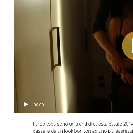
00:00
I crop tops sono un trend di questa estate 2014
passare da un look bon ton ad uno più aggressiv