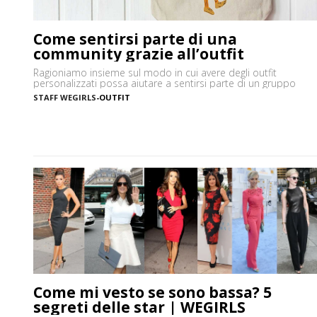
Come sentirsi parte di una
community grazie all’outfit
Ragioniamo insieme sul modo in cui avere degli outfit
personalizzati possa aiutare a sentirsi parte di un gruppo
STAFF WEGIRLS
-
OUTFIT
Come mi vesto se sono bassa? 5
segreti delle star | WEGIRLS