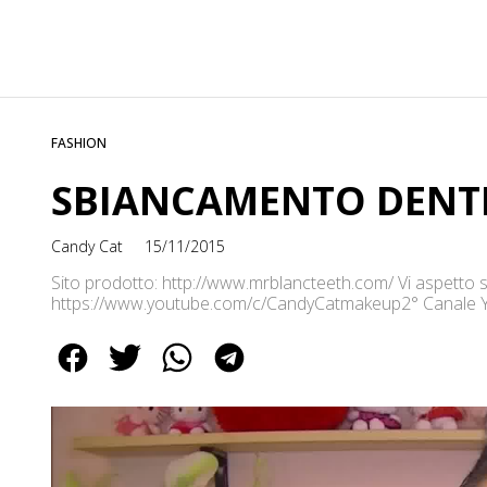
FASHION
SBIANCAMENTO DENTI f
Candy Cat
15/11/2015
Sito prodotto: http://www.mrblancteeth.com/ Vi aspetto su
https://www.youtube.com/c/CandyCatmakeup2° Canale 
https://www.youtube.com/c/CandyCatChatInstagram: ht
https://www.facebook.com/pages/Candy-Cat/651879478
https://twitter.com/candycat1988