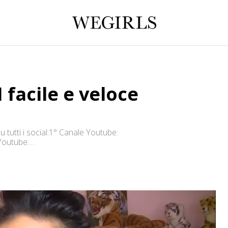
acile e veloce
 tutti i social:1° Canale Youtube:
Youtube:
tp://instagram.com/candycat1988Facebook:
167038?ref=bookmarksTwitter: