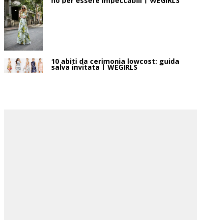
no per essere impeccabili | WEGIRLS
10 abiti da cerimonia lowcost: guida
salva invitata | WEGIRLS