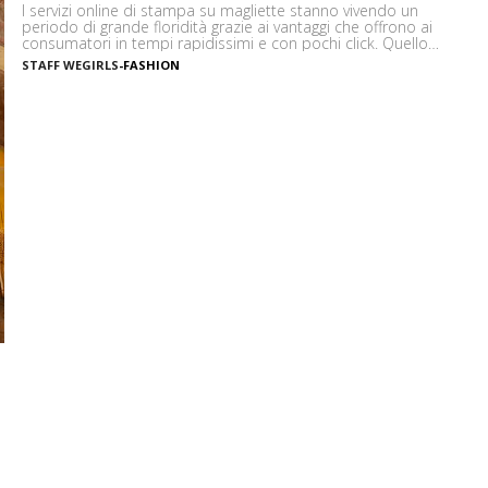
I servizi online di stampa su magliette stanno vivendo un
periodo di grande floridità grazie ai vantaggi che offrono ai
consumatori in tempi rapidissimi e con pochi click. Quello
delle magliette personalizzate, quindi, è un mercato che non
STAFF WEGIRLS
-
FASHION
conosce crisi e che, anche con l’avanzata tecnologica sempre
più incalzante, è in grado di offrire servizi […]