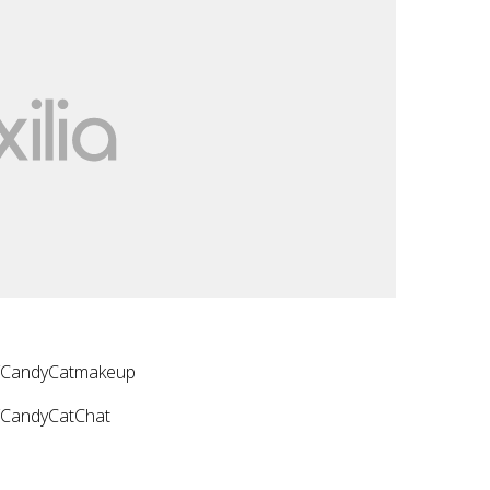
c/CandyCatmakeup
c/CandyCatChat