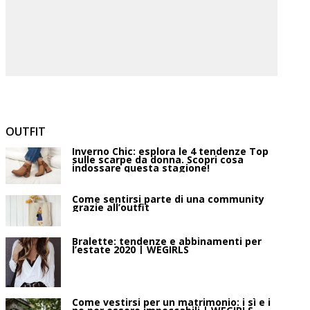
OUTFIT
Inverno Chic: esplora le 4 tendenze Top
sulle scarpe da donna. Scopri cosa
indossare questa stagione!
Come sentirsi parte di una community
grazie all’outfit
Bralette: tendenze e abbinamenti per
l’estate 2020 | WEGIRLS
Come vestirsi per un matrimonio: i sì e i