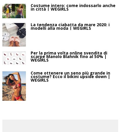
Costume intero: come indossarlo anche
in città | WEGIRLS
La tendenza ciabatta da mare 2020: i
modelli alla moda | WEGIRLS
Per la prima volta online svendita di
scarpe Manolo Blahnik fino al 50% |
WEGIRLS
Come ottenere un seno più grande in
costume? Ecco il bikini upside down |
WEGIRLS