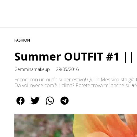
FASHION
Summer OUTFIT #1 |
Gemminamakeup
29/05/2016
Eccoci con un outfit super estivo! Qui in Messico sta già 
Da voi invece com’è il clima? Potete trovarmi anche 
♥INSTAGRAM http://www.instagram.com/gemminafrancy
♥FACEBOOK https://www.facebook.com/gemminamakeupo