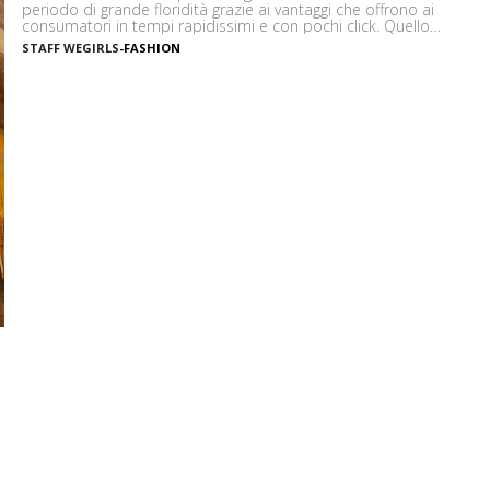
periodo di grande floridità grazie ai vantaggi che offrono ai
consumatori in tempi rapidissimi e con pochi click. Quello
delle magliette personalizzate, quindi, è un mercato che non
STAFF WEGIRLS
-
FASHION
conosce crisi e che, anche con l’avanzata tecnologica sempre
più incalzante, è in grado di offrire servizi […]