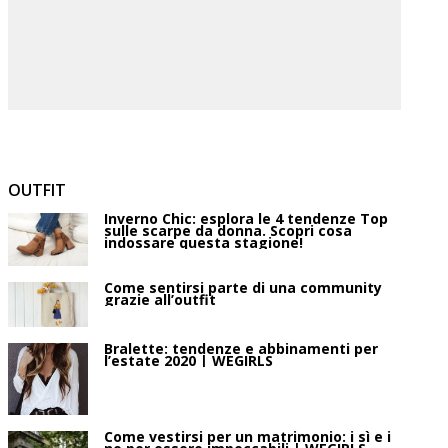
OUTFIT
Inverno Chic: esplora le 4 tendenze Top
sulle scarpe da donna. Scopri cosa
indossare questa stagione!
Come sentirsi parte di una community
grazie all’outfit
Bralette: tendenze e abbinamenti per
l’estate 2020 | WEGIRLS
Come vestirsi per un matrimonio: i sì e i