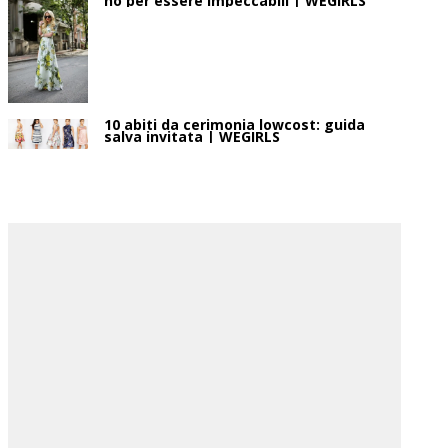
no per essere impeccabili | WEGIRLS
10 abiti da cerimonia lowcost: guida
salva invitata | WEGIRLS