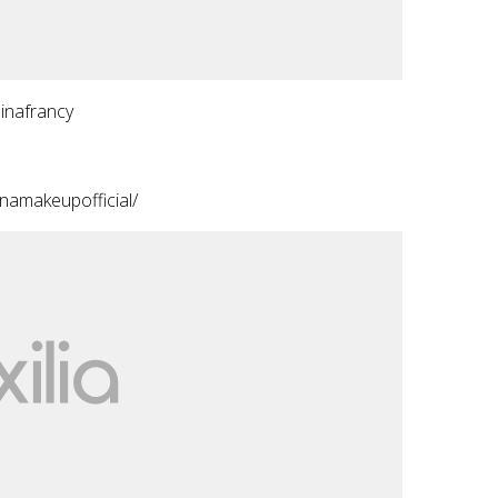
nafrancy
amakeupofficial/