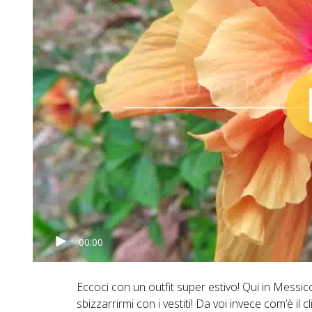
00:00
Eccoci con un outfit super estivo! Qui in Messic
sbizzarrirmi con i vestiti! Da voi invece com’è il c