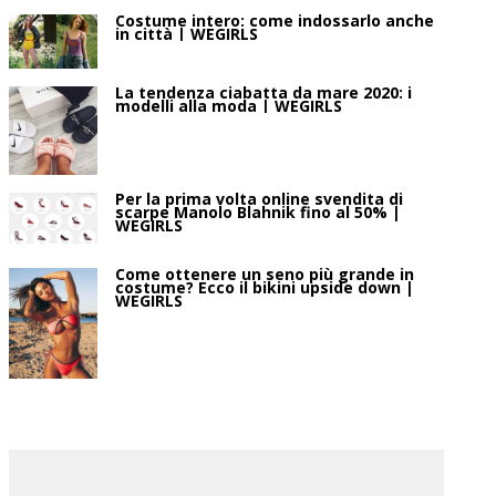
Costume intero: come indossarlo anche
in città | WEGIRLS
La tendenza ciabatta da mare 2020: i
modelli alla moda | WEGIRLS
Per la prima volta online svendita di
scarpe Manolo Blahnik fino al 50% |
WEGIRLS
Come ottenere un seno più grande in
costume? Ecco il bikini upside down |
WEGIRLS