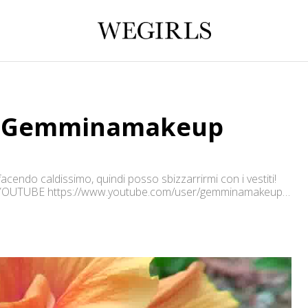
| Gemminamakeup
facendo caldissimo, quindi posso sbizzarrirmi con i vestiti!
su ♥YOUTUBE https://www.youtube.com/user/gemminamakeup
 ♥BUSINESS MAIL gemminamakeup@virgilio.it
fficial/