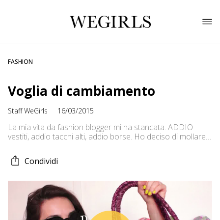
FASHION
Voglia di cambiamento
Staff WeGirls
16/03/2015
La mia vita da fashion blogger mi ha stancata. ADDIO
vestiti, addio tacchi alti, addio borse. Ho deciso di mollare
tutto e di rivoluzionare la mia vita, ma…cosa farò adesso?
Condividi