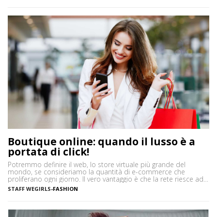
incalzante, è in grado di offrire servizi […]
Boutique online: quando il lusso è a
portata di click!
Potremmo definire il web, lo store virtuale più grande del
mondo, se consideriamo la quantità di e-commerce che
proliferano ogni giorno. Il vero vantaggio è che la rete riesce ad
accontentare proprio tutti, anche quando si parla di beni di
STAFF WEGIRLS
-
FASHION
pregio. Se da un lato ci sono, infatti, quelli che si affidano ad
internet per […]