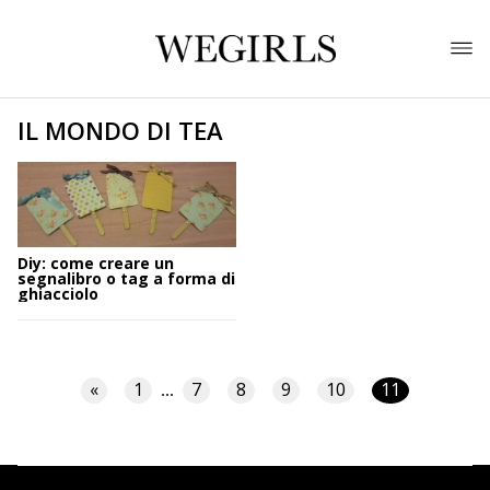
IL MONDO DI TEA
Diy: come creare un
segnalibro o tag a forma di
ghiacciolo
«
1
7
8
9
10
11
...