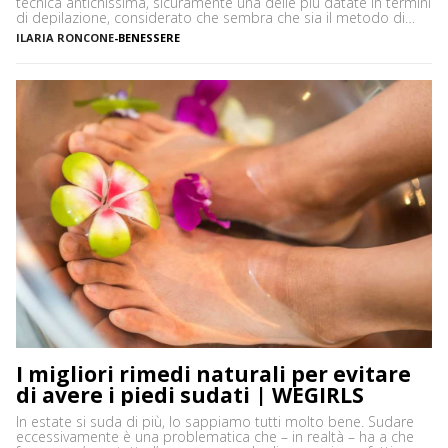
tecnica antichissima, sicuramente una delle più datate in termini
di depilazione, considerato che sembra che sia il metodo di
rimozione peli più antico conosciuto. In che cosa consiste e
ILARIA RONCONE
-
BENESSERE
come si fa? Vediamo insieme tutto quello che serve sapere sulla
ceretta araba a partire […]
I migliori rimedi naturali per evitare
di avere i piedi sudati | WEGIRLS
In estate si suda di più, lo sappiamo tutti molto bene. Sudare
eccessivamente è una problematica che – in realtà – ha a che