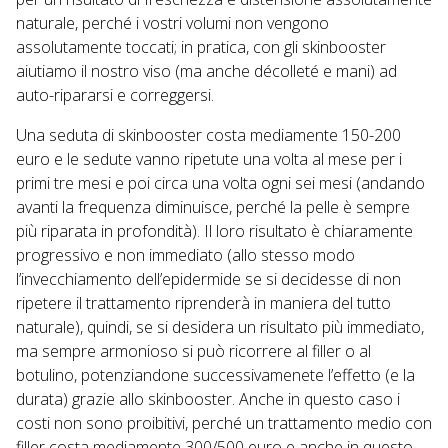
naturale, perché i vostri volumi non vengono
assolutamente toccati; in pratica, con gli skinbooster
aiutiamo il nostro viso (ma anche décolleté e mani) ad
auto-ripararsi e correggersi.
Una seduta di skinbooster costa mediamente 150-200
euro e le sedute vanno ripetute una volta al mese per i
primi tre mesi e poi circa una volta ogni sei mesi (andando
avanti la frequenza diminuisce, perché la pelle è sempre
più riparata in profondità). Il loro risultato è chiaramente
progressivo e non immediato (allo stesso modo
l’invecchiamento dell’epidermide se si decidesse di non
ripetere il trattamento riprenderà in maniera del tutto
naturale), quindi, se si desidera un risultato più immediato,
ma sempre armonioso si può ricorrere al filler o al
botulino, potenziandone successivamenete l’effetto (e la
durata) grazie allo skinbooster. Anche in questo caso i
costi non sono proibitivi, perché un trattamento medio con
filler costa mediamente 300/500 euro e anche in questo