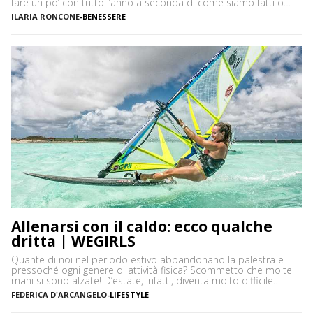
fare un po’ con tutto l’anno a seconda di come siamo fatti o
delle attività che svogliamo. La sudorazione eccessiva di piedi e
ILARIA RONCONE
-
BENESSERE
ascelle può spesso causare fastidiose sensazioni e un forte […]
Allenarsi con il caldo: ecco qualche
dritta | WEGIRLS
Quante di noi nel periodo estivo abbandonano la palestra e
pressoché ogni genere di attività fisica? Scommetto che molte
mani si sono alzate! D’estate, infatti, diventa molto difficile
continuare a seguire i ritmi di allenamento che teniamo durante
FEDERICA D'ARCANGELO
-
LIFESTYLE
il resto dell’anno e star dietro a tutti i corsi che seguiamo. Tra
vacanze, palestre chiuse per […]