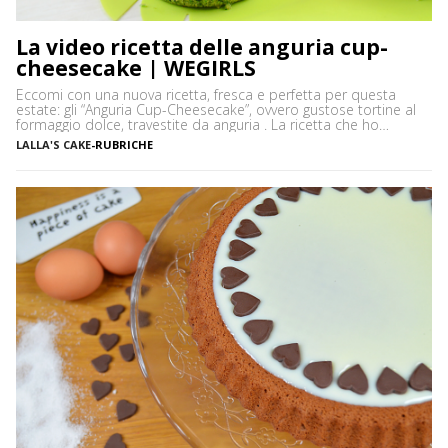
La video ricetta delle anguria cup-
cheesecake | WEGIRLS
Eccomi con una nuova ricetta, fresca e perfetta per questa
estate: gli “Anguria Cup-Cheesecake”, ovvero gustose tortine al
formaggio dolce, travestite da anguria . La ricetta che ho
utilizzato è, come dice il nome stesso, quella della cheesecake
LALLA'S CAKE
-
RUBRICHE
classica senza cottura, mentre lo stampo in cui ho fatto
raffreddare i dolcetti, è quello da cupcakes. Per […]