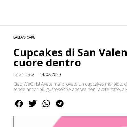
LALLA'S CAKE
Cupcakes di San Valent
cuore dentro
Lalla's cake
14/02/2020
Ciao WeGirls! Avete mai provato un cupcakes morbido, del
rende ancor più gustoso? Se ancora non l’avete fatto, al
mangiarlo insieme alla persona amata! Pochi ingredienti e
deliziosi cupcakes che al […]