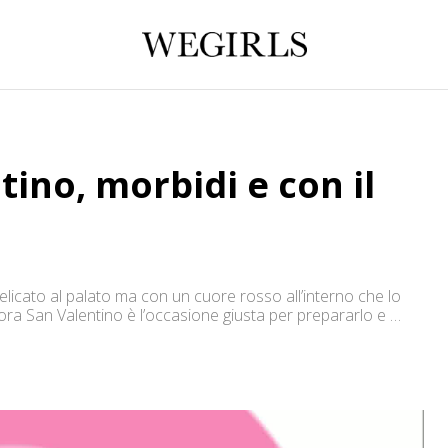
ino, morbidi e con il
icato al palato ma con un cuore rosso all’interno che lo
lora San Valentino è l’occasione giusta per prepararlo e
 un pizzico di fantasia, basteranno per realizzare