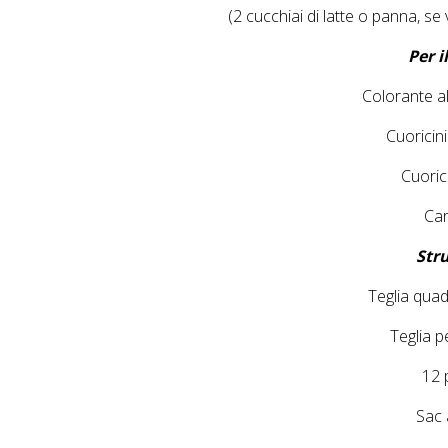
(2 cucchiai di latte o panna, se
Per i
Colorante a
Cuoricin
Cuorici
Car
Str
Teglia qua
Teglia 
12 p
Sac 