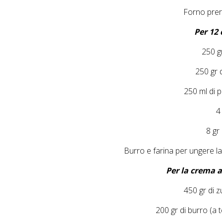
Forno prer
Per 12 
250 gr
250 gr 
250 ml di 
4
8 gr 
Burro e farina per ungere l
Per la crema a
450 gr di 
200 gr di burro (a