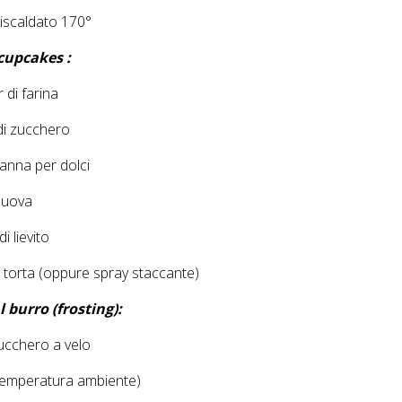
iscaldato 170°
cupcakes :
 di farina
di zucchero
panna per dolci
 uova
di lievito
a torta (oppure spray staccante)
l burro (frosting):
zucchero a velo
 temperatura ambiente)