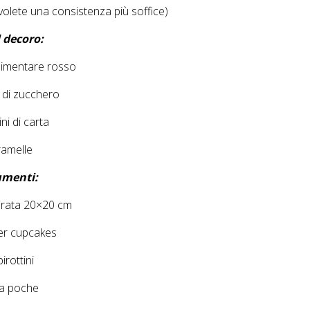
 volete una consistenza più soffice)
l decoro:
limentare rosso
i di zucchero
ni di carta
amelle
umenti:
drata 20×20 cm
per cupcakes
irottini
a poche