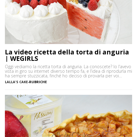
La video ricetta della torta di anguria
| WEGIRLS
Oggi vediamo la ricetta torta di anguria. La conoscete? Io l’avevo
vista in giro su internet diverso tempo fa, e l’idea di riprodurla mi
ha sempre stuzzicata, finché ho deciso di provarla per voi
affezionate di WeGirls. Ora che l’ho fatta, vi posso garantire che
LALLA'S CAKE
-
RUBRICHE
la “Torta di Anguria” non è solo una delle ricette […]