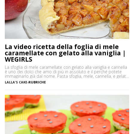
La video ricetta della foglia di mele
caramellate con gelato alla vaniglia |
WEGIRLS
La sfoglia di mele caramellate con gelato alla vaniglia e cannella
è uno dei dolci che amo di più in assoluto e il perché potete
immaginarlo già dal nome. Pasta sfoglia, mele, cannella, e gelato
alla vaniglia, sono gli ingredienti che danno a questo dolce un
LALLA'S CAKE
-
RUBRICHE
gusto assolutamente delicato ma al tempo stesso intenso. Un
[…]