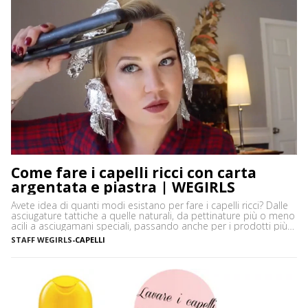
Come fare i capelli ricci con carta
argentata e piastra | WEGIRLS
Avete idea di quanti modi esistano per fare i capelli ricci? Dalle
asciugature tattiche a quelle naturali, da pettinature più o meno
acili a asciugamani speciali, passando anche per i prodotti più
disparati. Avere i capelli ricci è uno must, ancor di più in estate,
STAFF WEGIRLS
-
CAPELLI
quando ci vediamo più belle selvagge. Ci sono tanti modi […]