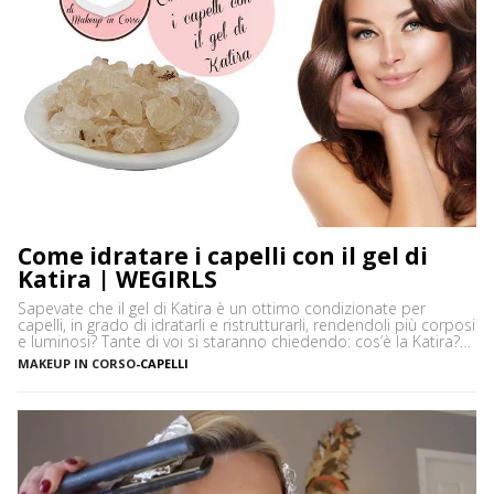
Come idratare i capelli con il gel di
Katira | WEGIRLS
Sapevate che il gel di Katira è un ottimo condizionate per
capelli, in grado di idratarli e ristrutturarli, rendendoli più corposi
e luminosi? Tante di voi si staranno chiedendo: cos’è la Katira?
La Katira o Gomma Adragante è una resina gelificante naturale
MAKEUP IN CORSO
-
CAPELLI
ottenuta dalla linfa essiccata di Astragalus gummifer, un piccolo
albero che cresce prevalentemente […]