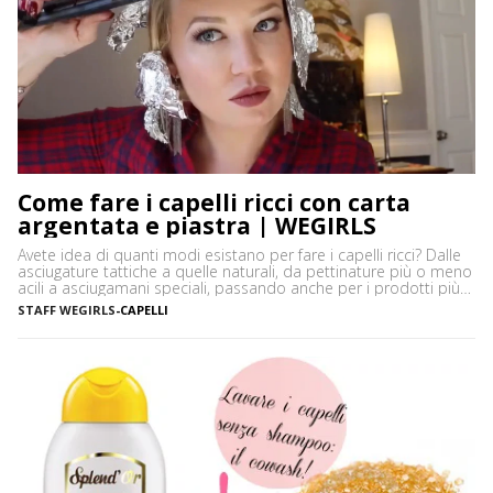
Come fare i capelli ricci con carta
argentata e piastra | WEGIRLS
Avete idea di quanti modi esistano per fare i capelli ricci? Dalle
asciugature tattiche a quelle naturali, da pettinature più o meno
acili a asciugamani speciali, passando anche per i prodotti più
disparati. Avere i capelli ricci è uno must, ancor di più in estate,
STAFF WEGIRLS
-
CAPELLI
quando ci vediamo più belle selvagge. Ci sono tanti modi […]