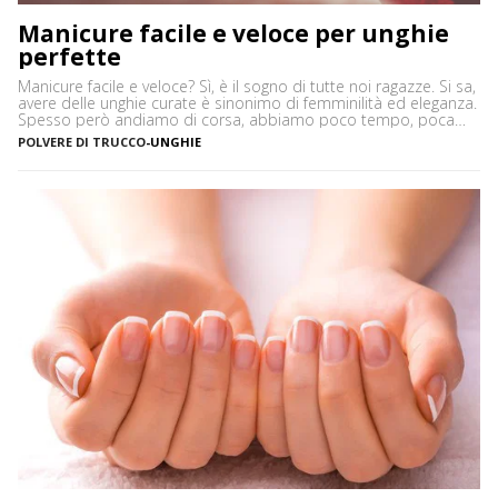
Manicure facile e veloce per unghie
perfette
Manicure facile e veloce? Sì, è il sogno di tutte noi ragazze. Si sa,
avere delle unghie curate è sinonimo di femminilità ed eleganza.
Spesso però andiamo di corsa, abbiamo poco tempo, poca
voglia e trascuriamo le nostre mani. Ed è per questo che oggi vi
POLVERE DI TRUCCO
-
UNGHIE
mostrerò come fare una manicure facile e veloce in […]