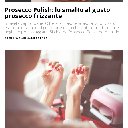
Prosecco Polish: lo smalto al gusto
prosecco frizzante
Sì, avete capito bene. Oltre alla maschera viso al vino rosso,
esiste uno smalto al gusto prosecco che potete mettere sulle
unghie e poi assaggiare. Si chiama Prosecco Polish ed è un’idea
nata per la Festa della Mamma dal leader delle vendite online
STAFF WEGIRLS
-
LIFESTYLE
Groupon. È, in pratica, uno smalto commestibile al gusto
Prosecco, pronto da applicare […]