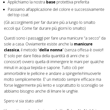
Applichiamo la nostra
base
protettiva preferita
Passiamo all’applicazione del colore e successivamente
del top coat.
(Gli accorgimenti per far durare più a lungo lo smalto
eccoli qui:
Come far durare più giorni lo smalto
)
Questi sono i passaggi per fare una manicure “a secco” da
sole a casa. Ovviamente esiste anche la
manicure
classica
, il metodo “
della nonna
” (senza offesa è ovvio!!
E’ solo per dare l’idea della quantità di anni che si
conosce!) ovvero quella di immergere le mani per qualche
minuti in acqua tiepida e sapone. Tutto ciò per
ammorbidire le pellicine e andare a spingerle/rimuoverle
molto semplicemente. E’ un metodo sempre efficace ma
forse leggermente più lento e soprattutto lo sconsiglio se
abbiamo bisogno anche di limare le unghie.
Spero vi sia stato utile!